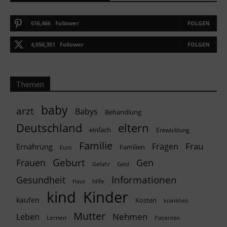
616,466
Follower
FOLGEN
4,056,351
Follower
FOLGEN
Themen
baby
arzt
Babys
Behandlung
Deutschland
eltern
einfach
Entwicklung
Familie
Frau
Fragen
Ernährung
Familien
Euro
Geburt
Frauen
Gen
Geld
Gefahr
Informationen
Gesundheit
hilfe
Haut
kind
Kinder
kaufen
Kosten
krankheit
Mutter
Nehmen
Leben
Lernen
Patienten