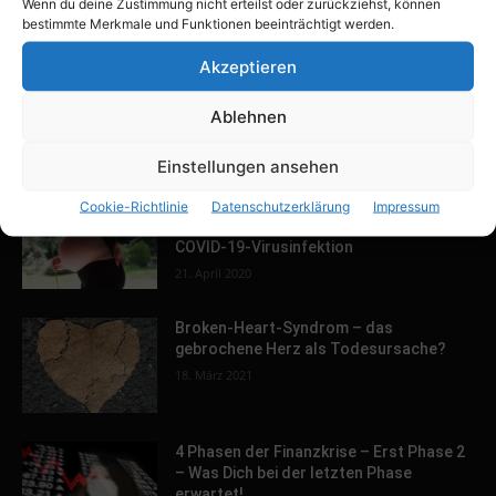
Wenn du deine Zustimmung nicht erteilst oder zurückziehst, können
bestimmte Merkmale und Funktionen beeinträchtigt werden.
EDITOR PICKS
Akzeptieren
COVID-19 UPDATE von Prof. Dr. Paul
Vogt – Corona gefährlich? Wege aus der
Ablehnen
Krise
5. Mai 2020
Einstellungen ansehen
Corona FAQ für schwangere Frauen und
Cookie-Richtlinie
Datenschutzerklärung
Impressum
ihre Familien zu spezifischen Risiken der
COVID-19-Virusinfektion
21. April 2020
Broken-Heart-Syndrom – das
gebrochene Herz als Todesursache?
18. März 2021
4 Phasen der Finanzkrise – Erst Phase 2
– Was Dich bei der letzten Phase
erwartet!