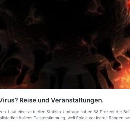
Virus? Reise und Veranstaltungen.
nzen. Laut einer aktuellen Statista-Umfrage haben 58 Prozent der Be
ballstadien Italiens Geisterstimmung, weil Spiele vor leeren Rängen a