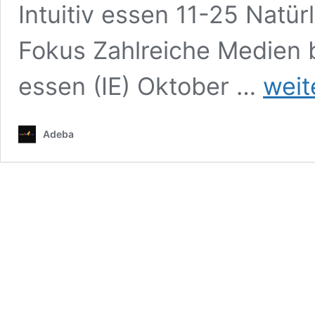
Intuitiv essen 11-25 Natü
Fokus Zahlreiche Medien be
Neuer
essen (IE) Oktober …
weit
nativer
„Ernährung
–
Adeba
Intuitiv
essen
(IE)
löst
Besser-
Esser-
Hypes
ab