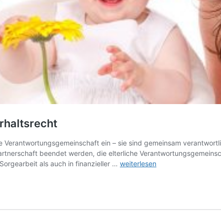
rhaltsrecht
Verantwortungsgemeinschaft ein – sie sind gemeinsam verantwortlich
tnerschaft beendet werden, die elterliche Verantwortungsgemeinsch
Überlegungen
orgearbeit als auch in finanzieller …
weiterlesen
für
ein
zeitgemäßes
Unterhaltsrecht