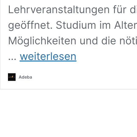
Lehrveranstaltungen für d
geöffnet. Studium im Alter
Möglichkeiten und die nö
Studium
…
weiterlesen
im
Alter
–
Adeba
nie
zu
alt,
um
Neues
zu
lernen