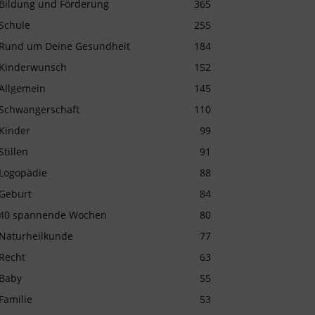
Bildung und Förderung
365
Schule
255
Rund um Deine Gesundheit
184
Kinderwunsch
152
Allgemein
145
Schwangerschaft
110
Kinder
99
Stillen
91
Logopädie
88
Geburt
84
40 spannende Wochen
80
Naturheilkunde
77
Recht
63
Baby
55
Familie
53