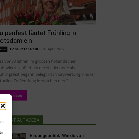
ulpenfest läutet Frühling in
otsdam ein
Hans-Peter Gaul
-
16. April 2026
eise
s vor 30 Jahren im größten holländischen
hnviertel außerhalb der Niederlande als
ühlingsfest begann belegt nach Jurywertung in einer
tuellen TV-Sendung inzwischen den 2....
Weiterlesen
BELIEBT AUF ADEBA
um
Ds
Bildungspolitik: Wie du von