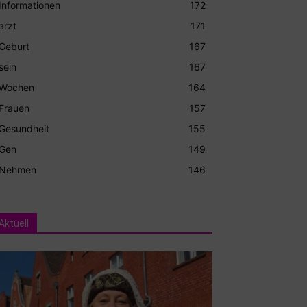
Informationen
172
arzt
171
Geburt
167
sein
167
Wochen
164
Frauen
157
Gesundheit
155
Gen
149
Nehmen
146
Aktuell