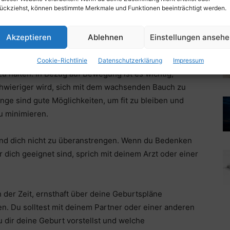
in Baby alle notwendigen Nährstoffe erhalten. Du
ückziehst, können bestimmte Merkmale und Funktionen beeinträchtigt werden.
kornprodukte, mageres Eiweiß und gesunde Fette zu dir
Akzeptieren
Ablehnen
Einstellungen anseh
it zu sich zu nehmen, um Wassereinlagerungen zu
Cookie-Richtlinie
Datenschutzerklärung
Impressum
u halten. In Bezug auf Bewegung ist es wichtig,
schwieriger wird, sich mit dem wachsenden Bauch zu
e sind gute Möglichkeiten, um fit zu bleiben und
zu minimieren.
 und dich nicht zu überanstrengen. Wenn du Bedenken
 dich geeignet sind, sprich mit deinem Arzt oder einer
 der Zeit, ernsthaft über deine Geburtspläne
n. Du solltest mit deinem Partner oder einer anderen
 dir deine Geburt vorstellst und welche