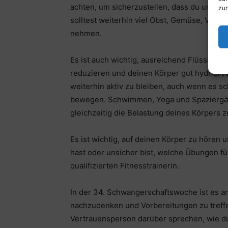
achten, um sicherzustellen, dass du und de
zur
solltest weiterhin viel Obst, Gemüse, Voll
nehmen.
Es ist auch wichtig, ausreichend Flüssigke
reduzieren und deinen Körper gut hydriert z
weiterhin aktiv zu bleiben, auch wenn es 
bewegen. Schwimmen, Yoga und Spaziergäng
gleichzeitig die Belastung deines Körpers 
Es ist wichtig, auf deinen Körper zu hören
hast oder unsicher bist, welche Übungen für
qualifizierten Fitnesstrainerin.
In der 34. Schwangerschaftswoche ist es an
nachzudenken und Vorbereitungen zu treffe
Vertrauensperson darüber sprechen, wie du