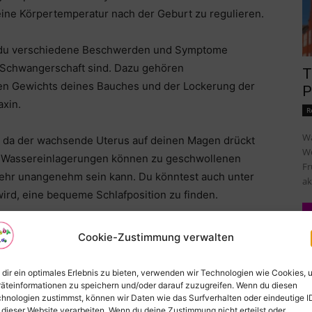
 seine Körpertemperatur nach der Geburt zu regulieren.
du verschiedene Beschwerden und Symptome
r Schwangerschaft sind. Dazu gehören
T
en Gewichts deines Bauches und der Lockerung der
P
xin.
R
Wa
, da der wachsende Uterus auf deinen Magen drückt
Wo
. Wassereinlagerungen können zu geschwollenen
Fr
ehr unangenehm sein kann. Du könntest auch unter
ak
wird, eine bequeme Schlafposition zu finden.
assen und Hämorrhoiden weitere unangenehme
Cookie-Zustimmung verwalten
n können. Es ist wichtig, mit deinem Arzt über diese
 dass sie nicht auf ernsthafte Probleme hinweisen.
dir ein optimales Erlebnis zu bieten, verwenden wir Technologien wie Cookies, 
äteinformationen zu speichern und/oder darauf zuzugreifen. Wenn du diesen
hnologien zustimmst, können wir Daten wie das Surfverhalten oder eindeutige I
ichtig, weiterhin auf eine ausgewogene Ernährung zu
 dieser Website verarbeiten. Wenn du deine Zustimmung nicht erteilst oder