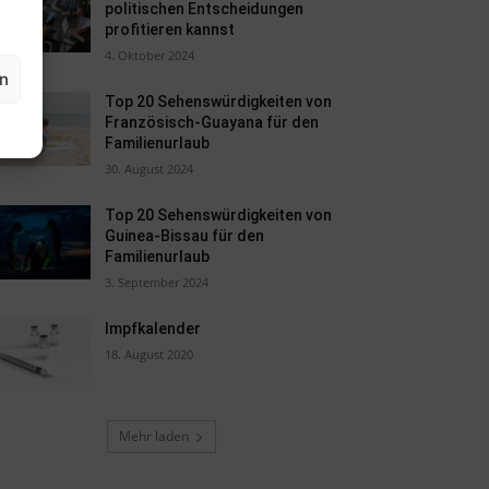
politischen Entscheidungen
profitieren kannst
4. Oktober 2024
en
Top 20 Sehenswürdigkeiten von
Französisch-Guayana für den
Familienurlaub
30. August 2024
Top 20 Sehenswürdigkeiten von
Guinea-Bissau für den
Familienurlaub
3. September 2024
Impfkalender
18. August 2020
Mehr laden