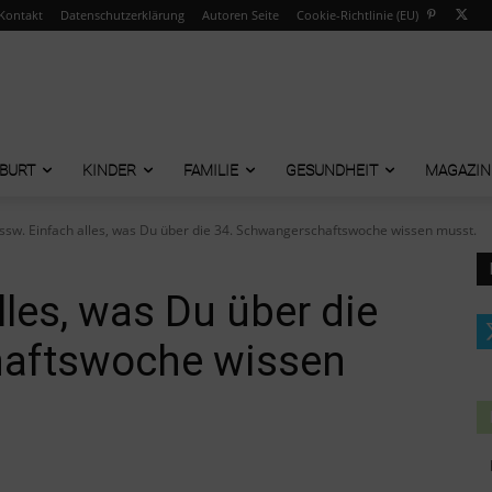
Kontakt
Datenschutzerklärung
Autoren Seite
Cookie-Richtlinie (EU)
BURT
KINDER
FAMILIE
GESUNDHEIT
MAGAZIN
 ssw. Einfach alles, was Du über die 34. Schwangerschaftswoche wissen musst.
lles, was Du über die
haftswoche wissen