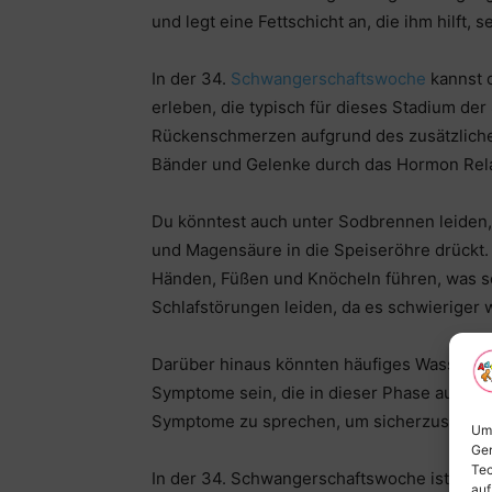
und legt eine Fettschicht an, die ihm hilft,
In der 34.
Schwangerschaftswoche
kannst 
erleben, die typisch für dieses Stadium de
Rückenschmerzen aufgrund des zusätzlich
Bänder und Gelenke durch das Hormon Rela
Du könntest auch unter Sodbrennen leiden
und Magensäure in die Speiseröhre drückt
Händen, Füßen und Knöcheln führen, was s
Schlafstörungen leiden, da es schwieriger 
Darüber hinaus könnten häufiges Wasserl
Symptome sein, die in dieser Phase auftrete
Symptome zu sprechen, um sicherzustellen,
Um 
Ger
Tec
In der 34. Schwangerschaftswoche ist es w
auf