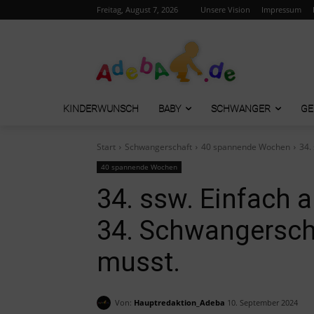
Freitag, August 7, 2026
Unsere Vision
Impressum
KINDERWUNSCH
BABY
SCHWANGER
GE
Start
Schwangerschaft
40 spannende Wochen
34.
40 spannende Wochen
34. ssw. Einfach a
34. Schwangersc
musst.
Von:
Hauptredaktion_Adeba
10. September 2024