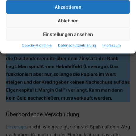
Ihr Eigenkapital von 300 Euro sinkt zwar auf 16 Prozent,
Akzeptieren
der Gesamtüberschuss (Dividende minus Zinsen) wächst
allerdings von 30 auf 48 Euro.
Ablehnen
Einstellungen ansehen
Zusammengefasst:
Cookie-Richtlinie
Datenschutzerklärung
Impressum
Es lohnt sich, solange mehr Schulden aufzunehmen, wie
die Dividendenrendite über dem Zinssatz der Bank
liegt. Man spricht vom Hebeleffekt (Leverage). Das
funktioniert aber nur, so lange die Papiere im Wert
steigen und der Kreditgeber keinen Nachschuss auf das
Eigenkapital („Margin Call“) verlangt. Kann man dann
kein Geld nachschießen, muss verkauft werden.
Überbordende Verschuldung
Leverage
macht, wie gezeigt, sehr viel Spaß auf dem Weg
nach oben. Kommt noch der Eindruck hinzu, dass die