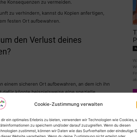
che Konsequenzen zu vermeiden.
nft zu verhindern, kannst du Kopien anfertigen,
inem festen Ort aufbewahren.
T
 um den Verlust deines
P
R
en?
Wa
Wo
Fr
ak
an einem sicheren Ort aufbewahren, an dem ich ihn
t dafür könnte beispielsweise eine spezielle
h wichtige Dokumente aufbewahre.
Cookie-Zustimmung verwalten
dir ein optimales Erlebnis zu bieten, verwenden wir Technologien wie Cookies, 
äteinformationen zu speichern und/oder darauf zuzugreifen. Wenn du diesen
passes zu machen und diese an einem anderen Ort
hnologien zustimmst, können wir Daten wie das Surfverhalten oder eindeutige I
 dieser Website verarbeiten. Wenn du deine Zustimmung nicht erteilst oder