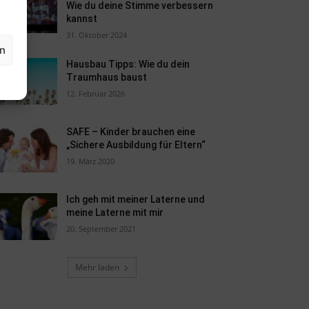
Wie du deine Stimme verbessern
kannst
31. Oktober 2024
en
Hausbau Tipps: Wie du dein
Traumhaus baust
12. Februar 2026
SAFE – Kinder brauchen eine
„Sichere Ausbildung für Eltern“
19. März 2020
Ich geh mit meiner Laterne und
meine Laterne mit mir
20. September 2021
Mehr laden