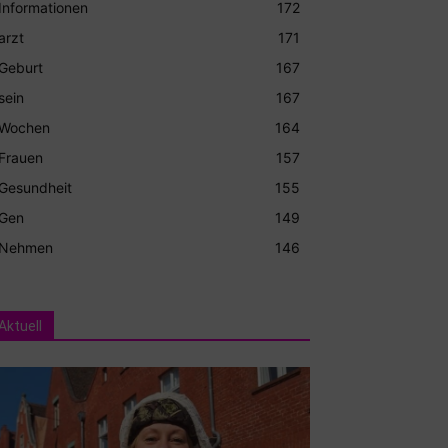
Informationen
172
arzt
171
Geburt
167
sein
167
Wochen
164
Frauen
157
Gesundheit
155
Gen
149
Nehmen
146
Aktuell