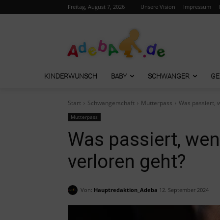
Freitag, August 7, 2026
Unsere Vision
Impressum
KINDERWUNSCH
BABY
SCHWANGER
GE
Start
Schwangerschaft
Mutterpass
Was passiert, 
Mutterpass
Was passiert, we
verloren geht?
Von:
Hauptredaktion_Adeba
12. September 2024