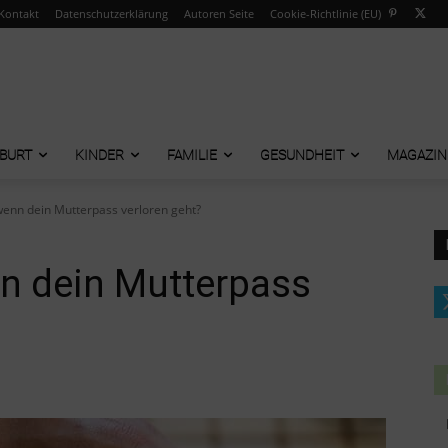
Kontakt
Datenschutzerklärung
Autoren Seite
Cookie-Richtlinie (EU)
BURT
KINDER
FAMILIE
GESUNDHEIT
MAGAZIN
wenn dein Mutterpass verloren geht?
nn dein Mutterpass