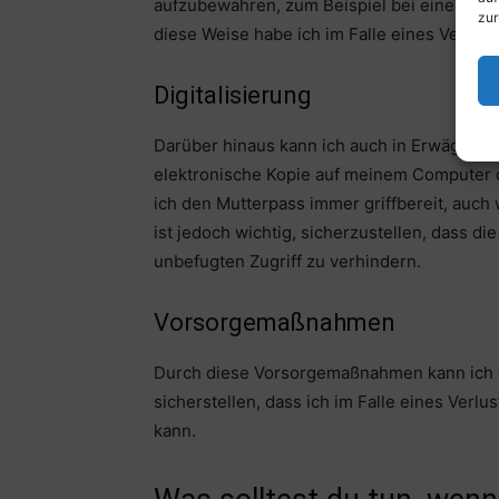
aufzubewahren, zum Beispiel bei einem ver
zur
diese Weise habe ich im Falle eines Verlus
Digitalisierung
Darüber hinaus kann ich auch in Erwägung z
elektronische Kopie auf meinem Computer 
ich den Mutterpass immer griffbereit, auch
ist jedoch wichtig, sicherzustellen, dass die
unbefugten Zugriff zu verhindern.
Vorsorgemaßnahmen
Durch diese Vorsorgemaßnahmen kann ich 
sicherstellen, dass ich im Falle eines Verl
kann.