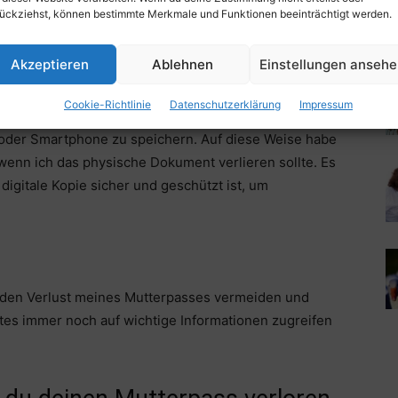
trauenswürdigen Familienmitglied oder Freund. Auf
ückziehst, können bestimmte Merkmale und Funktionen beeinträchtigt werden.
tes immer noch eine Kopie des Mutterpasses zur Hand.
Akzeptieren
Ablehnen
Einstellungen anseh
Cookie-Richtlinie
Datenschutzerklärung
Impressum
iehen, den Mutterpass zu digitalisieren und eine
oder Smartphone zu speichern. Auf diese Weise habe
 wenn ich das physische Dokument verlieren sollte. Es
 digitale Kopie sicher und geschützt ist, um
den Verlust meines Mutterpasses vermeiden und
ustes immer noch auf wichtige Informationen zugreifen