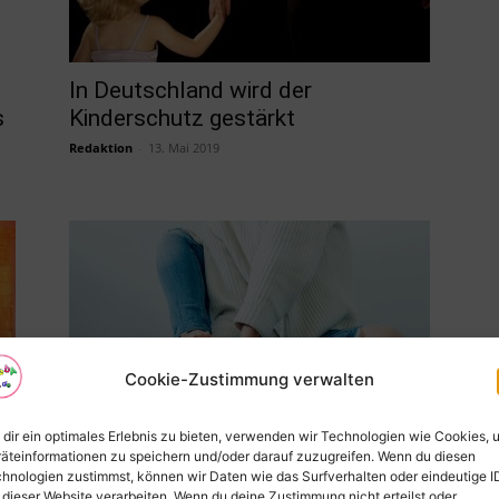
In Deutschland wird der
s
Kinderschutz gestärkt
Redaktion
-
13. Mai 2019
Cookie-Zustimmung verwalten
Hohes Homocystein schädigt die
dir ein optimales Erlebnis zu bieten, verwenden wir Technologien wie Cookies, 
e
Knochen – Zellgift steigert Risiko
äteinformationen zu speichern und/oder darauf zuzugreifen. Wenn du diesen
hnologien zustimmst, können wir Daten wie das Surfverhalten oder eindeutige I
für Osteoporose...
 dieser Website verarbeiten. Wenn du deine Zustimmung nicht erteilst oder