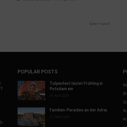
Seite 1 von 8
POPULAR POSTS
P
r.
Tulpenfest läutet Frühling in
R
h?
Potsdam ein
B
16. April 2026
S
R
Familien-Paradies an der Adria
31. März 2026
K
D-