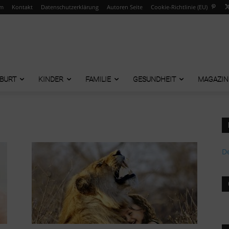
um
Kontakt
Datenschutzerklärung
Autoren Seite
Cookie-Richtlinie (EU)
BURT
KINDER
FAMILIE
GESUNDHEIT
MAGAZIN
De