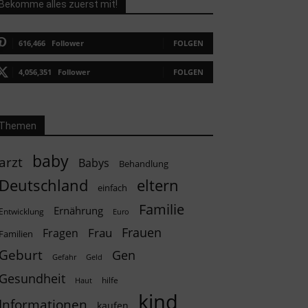
Bekomme alles zuerst mit!
616,466
Follower
FOLGEN
4,056,351
Follower
FOLGEN
Themen
baby
arzt
Babys
Behandlung
Deutschland
eltern
einfach
Familie
Ernährung
Entwicklung
Euro
Frauen
Frau
Fragen
Familien
Geburt
Gen
Geld
Gefahr
Gesundheit
hilfe
Haut
kind
Informationen
kaufen