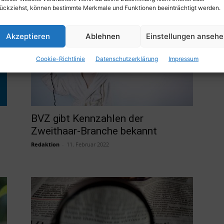
Redaktion
-
11. Februar 2022
ückziehst, können bestimmte Merkmale und Funktionen beeinträchtigt werden.
Akzeptieren
Ablehnen
Einstellungen anseh
Cookie-Richtlinie
Datenschutzerklärung
Impressum
BVZ gibt Kennzahlen der
Zweithaar-Branche bekannt
Redaktion
-
11. Februar 2022