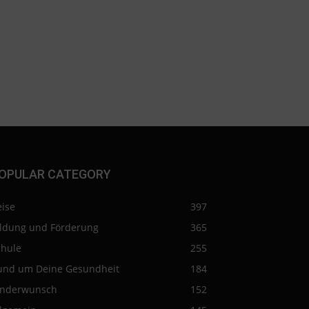
OPULAR CATEGORY
eise
397
ildung und Förderung
365
chule
255
und um Deine Gesundheit
184
inderwunsch
152