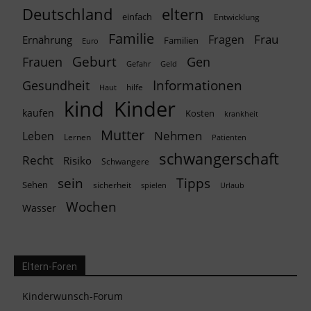
Deutschland
eltern
einfach
Entwicklung
Familie
Frau
Fragen
Ernährung
Familien
Euro
Geburt
Frauen
Gen
Geld
Gefahr
Informationen
Gesundheit
hilfe
Haut
kind
Kinder
kaufen
Kosten
krankheit
Mutter
Nehmen
Leben
Lernen
Patienten
schwangerschaft
Recht
Risiko
Schwangere
Tipps
sein
Sehen
sicherheit
spielen
Urlaub
Wochen
Wasser
Eltern-Foren
Kinderwunsch-Forum