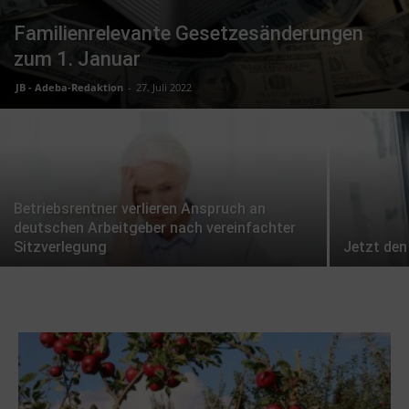
Familienrelevante Gesetzesänderungen
zum 1. Januar
JB - Adeba-Redaktion
-
27. Juli 2022
Betriebsrentner verlieren Anspruch an
deutschen Arbeitgeber nach vereinfachter
Sitzverlegung
Jetzt de