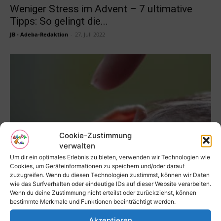
Weniger Stress im Advent – 7 ultimative
Tipps: So gelingt die...
JB - Adeba-Redaktion
-
27. Juli 2022
Cookie-Zustimmung
verwalten
Um dir ein optimales Erlebnis zu bieten, verwenden wir Technologien wie
Tipps zu Pflege und Schutz von Kinderohren
Cookies, um Geräteinformationen zu speichern und/oder darauf
zuzugreifen. Wenn du diesen Technologien zustimmst, können wir Daten
JB - Adeba-Redaktion
-
27. Juli 2022
wie das Surfverhalten oder eindeutige IDs auf dieser Website verarbeiten.
Wenn du deine Zustimmung nicht erteilst oder zurückziehst, können
bestimmte Merkmale und Funktionen beeinträchtigt werden.
Akzeptieren