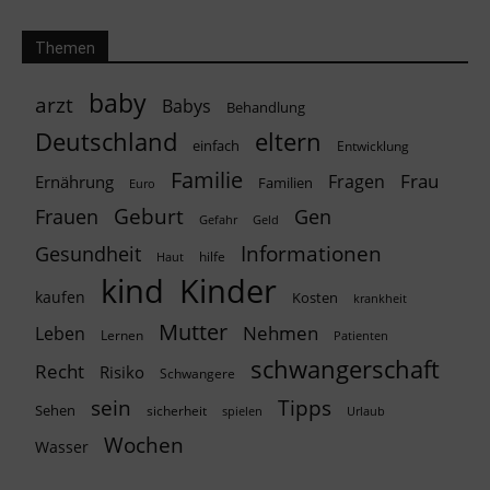
Themen
baby
arzt
Babys
Behandlung
Deutschland
eltern
einfach
Entwicklung
Familie
Frau
Fragen
Ernährung
Familien
Euro
Geburt
Frauen
Gen
Geld
Gefahr
Informationen
Gesundheit
hilfe
Haut
kind
Kinder
kaufen
Kosten
krankheit
Mutter
Nehmen
Leben
Lernen
Patienten
schwangerschaft
Recht
Risiko
Schwangere
Tipps
sein
Sehen
sicherheit
spielen
Urlaub
Wochen
Wasser