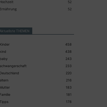
Hochzeit
52
Ernährung
52
Aktuellste THEMEN
Kinder
458
kind
438
baby
243
schwangerschaft
233
Deutschland
220
eltern
216
Mutter
183
Familie
181
Tipps
178