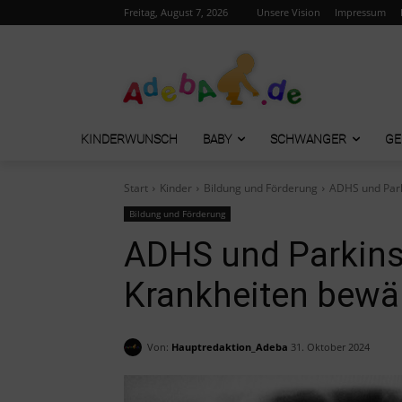
Freitag, August 7, 2026
Unsere Vision
Impressum
KINDERWUNSCH
BABY
SCHWANGER
GE
Start
Kinder
Bildung und Förderung
ADHS und Park
Bildung und Förderung
ADHS und Parkins
Krankheiten bewä
Von:
Hauptredaktion_Adeba
31. Oktober 2024