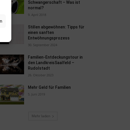
Schwangerschaft – Was ist
normal?
9. April 2018
en
Stillen abgewöhnen: Tipps für
einen sanften
Entwöhnungsprozess
30. September 2024
Familien-Entdeckungstour in
den LandkreisSaalfeld –
Rudolstadt
26. Oktober 2023
Mehr Geld für Familien
5. Juni 2019
Mehr laden