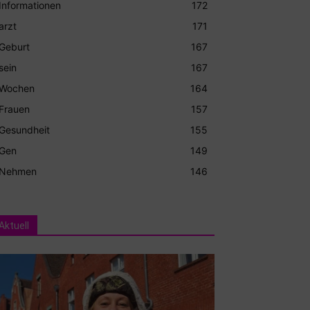
Informationen
172
arzt
171
Geburt
167
sein
167
Wochen
164
Frauen
157
Gesundheit
155
Gen
149
Nehmen
146
Aktuell