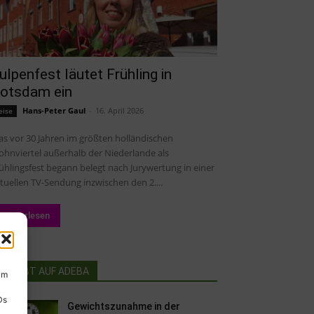
ulpenfest läutet Frühling in
otsdam ein
Hans-Peter Gaul
-
16. April 2026
eise
s vor 30 Jahren im größten holländischen
hnviertel außerhalb der Niederlande als
ühlingsfest begann belegt nach Jurywertung in einer
tuellen TV-Sendung inzwischen den 2....
Weiterlesen
BELIEBT AUF ADEBA
um
Ds
Gewichtszunahme in der