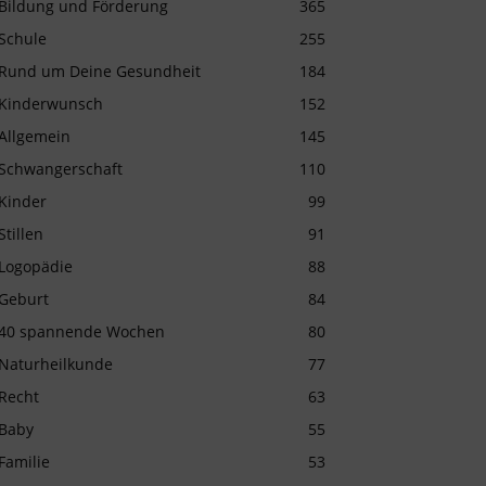
Bildung und Förderung
365
Schule
255
Rund um Deine Gesundheit
184
Kinderwunsch
152
Allgemein
145
Schwangerschaft
110
Kinder
99
Stillen
91
Logopädie
88
Geburt
84
40 spannende Wochen
80
Naturheilkunde
77
Recht
63
Baby
55
Familie
53