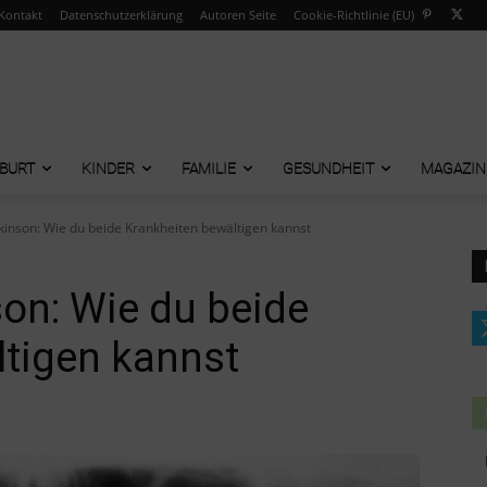
Kontakt
Datenschutzerklärung
Autoren Seite
Cookie-Richtlinie (EU)
BURT
KINDER
FAMILIE
GESUNDHEIT
MAGAZIN
inson: Wie du beide Krankheiten bewältigen kannst
on: Wie du beide
ltigen kannst