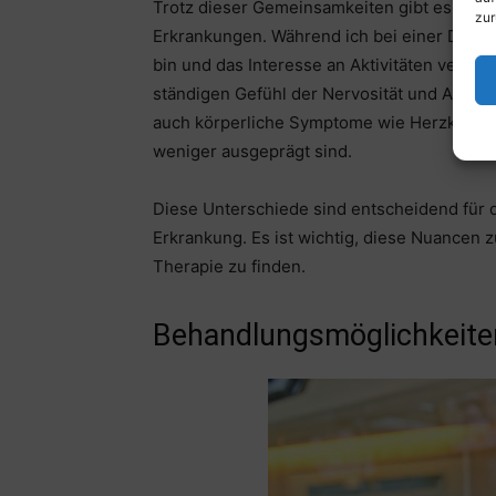
Trotz dieser Gemeinsamkeiten gibt es auch
zur
Erkrankungen. Während ich bei einer Depre
bin und das Interesse an Aktivitäten verlie
ständigen Gefühl der Nervosität und Anspa
auch körperliche Symptome wie Herzklopfe
weniger ausgeprägt sind.
Diese Unterschiede sind entscheidend für 
Erkrankung. Es ist wichtig, diese Nuancen 
Therapie zu finden.
Behandlungsmöglichkeiten