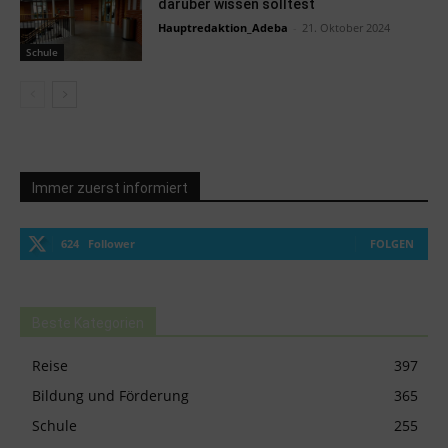
darüber wissen solltest
Hauptredaktion_Adeba
-
21. Oktober 2024
Schule
Immer zuerst informiert
624
Follower
FOLGEN
Beste Kategorien
Reise
397
Bildung und Förderung
365
Schule
255