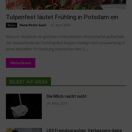
Tulpenfest läutet Frühling in Potsdam ein
Hans-Peter Gaul
-
16. April 2026
Reise
Was vor 30 Jahren im größten holländischen Wohnviertel außerhalb
der Niederlande als Frühlingsfest begann belegt nach Jurywertung in
einer aktuellen TV-Sendung inzwischen den 2....
Weiterlesen
BELIEBT AUF ADEBA
Die Milch reicht nicht
29. März 2019
LRS Fremdsprachen: Verbessere deine