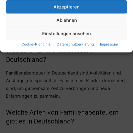
Wasser für unseren Körper. Viel Spaß beim Lesen!
Hier
Akzeptieren
findest du den Artikel.
Ablehnen
FAQs
Einstellungen ansehen
Cookie-Richtlinie
Datenschutzerklärung
Impressum
Was sind Familienabenteuer in
Deutschland?
Familienabenteuer in Deutschland sind Aktivitäten und
Ausflüge, die speziell für Familien mit Kindern konzipiert
sind, um gemeinsam Zeit zu verbringen und neue
Erfahrungen zu sammeln.
Welche Arten von Familienabenteuern
gibt es in Deutschland?