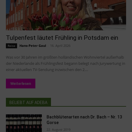
Tulpenfest läutet Frühling in Potsdam ein
Hans-Peter Gaul
-
16. April 2026
Reise
Was vor 30 Jahren im größten holländischen Wohnviertel außerhalb
der Niederlande als Frühlingsfest begann belegt nach Jurywertung in
einer aktuellen TV-Sendung inzwischen den 2....
Weiterlesen
BELIEBT AUF ADEBA
Bachblütenarten nach Dr. Bach – Nr. 13
Gorse
22. August 2019