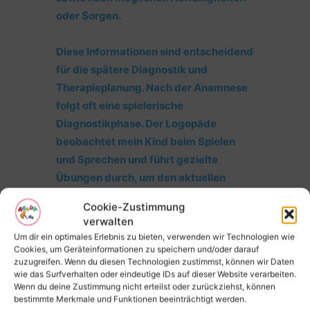
oder Sorgen.
Diese Informationen sind entscheidend
für die spätere Diagnostik und
Therapieplanung. Nach der Anamnese
folgt oft eine spielerische
Diagnostikphase. Der Logopäde
beobachtet mein Kind beim Spielen
und Sprechen und führt gezielte
Übungen durch, um den aktuellen
Stand der sprachlichen Fähigkeiten
Cookie-Zustimmung
festzustellen.
verwalten
Um dir ein optimales Erlebnis zu bieten, verwenden wir Technologien wie
Ich fand es hilfreich zu sehen, wie mein
Cookies, um Geräteinformationen zu speichern und/oder darauf
zuzugreifen. Wenn du diesen Technologien zustimmst, können wir Daten
Kind in dieser entspannten Umgebung
wie das Surfverhalten oder eindeutige IDs auf dieser Website verarbeiten.
agierte und wie der Logopäde gezielt
Wenn du deine Zustimmung nicht erteilst oder zurückziehst, können
bestimmte Merkmale und Funktionen beeinträchtigt werden.
auf seine Stärken und Schwächen