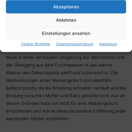
Schmerzlinderung durch das warme Wasser des
Akzeptieren
Geburtspools sowie eine größere Bewegungsfreiheit für
die werdende Mutter. Zudem sorgt das Wasser für eine
Ablehnen
entspannte Atmosphäre, die es der Mutter erleichtert,
Einstellungen ansehen
sich auf den Geburtsprozess zu konzentrieren.
Cookie-Richtlinie
Datenschutzerklärung
Impressum
Auch für das Baby bietet die Wassergeburt viele Vorteile,
da es in einer vertrauten Umgebung zur Welt kommt und
der Übergang aus dem Fruchtwasser in das warme
Wasser des Geburtspools sanft und schonend ist. Die
Nachwirkungen einer Wassergeburt sind ebenfalls
äußerst positiv, da die Erholung schneller verläuft und die
Bindung zwischen Mutter und Baby gestärkt wird. Aus all
diesen Gründen habe ich mich für eine Wassergeburt
entschieden und würde diese besondere Erfahrung jeder
werdenden Mutter empfehlen.