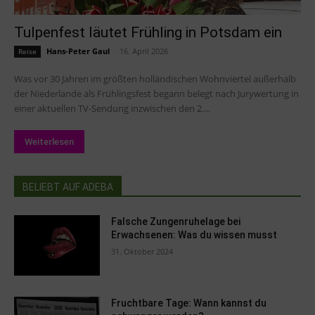
Tulpenfest läutet Frühling in Potsdam ein
Hans-Peter Gaul
-
16. April 2026
Reise
Was vor 30 Jahren im größten holländischen Wohnviertel außerhalb
der Niederlande als Frühlingsfest begann belegt nach Jurywertung in
einer aktuellen TV-Sendung inzwischen den 2....
Weiterlesen
BELIEBT AUF ADEBA
Falsche Zungenruhelage bei
Erwachsenen: Was du wissen musst
31. Oktober 2024
Fruchtbare Tage: Wann kannst du