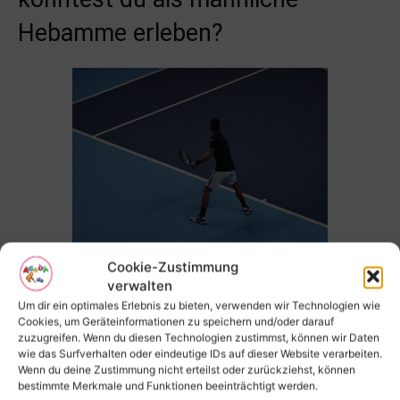
Hebamme erleben?
Cookie-Zustimmung
verwalten
Meine Erfahrungen als männliche
Um dir ein optimales Erlebnis zu bieten, verwenden wir Technologien wie
Hebamme
Cookies, um Geräteinformationen zu speichern und/oder darauf
zuzugreifen. Wenn du diesen Technologien zustimmst, können wir Daten
wie das Surfverhalten oder eindeutige IDs auf dieser Website verarbeiten.
Als männliche Hebamme könnte ich mit verschiedenen
Wenn du deine Zustimmung nicht erteilst oder zurückziehst, können
Herausforderungen konfrontiert werden.
Eine der
bestimmte Merkmale und Funktionen beeinträchtigt werden.