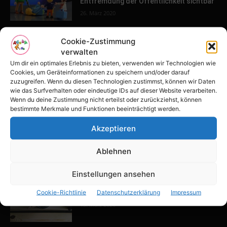
Entfremdung der Öffentlichkeit sichtbar
26. März 2020
Cookie-Zustimmung
POPULAR POSTS
verwalten
Um dir ein optimales Erlebnis zu bieten, verwenden wir Technologien wie
Tulpenfest läutet Frühling in Potsdam
Cookies, um Geräteinformationen zu speichern und/oder darauf
ein
zuzugreifen. Wenn du diesen Technologien zustimmst, können wir Daten
wie das Surfverhalten oder eindeutige IDs auf dieser Website verarbeiten.
16. April 2026
Wenn du deine Zustimmung nicht erteilst oder zurückziehst, können
bestimmte Merkmale und Funktionen beeinträchtigt werden.
Familien-Paradies an der Adria
Akzeptieren
31. März 2026
Ablehnen
Einstellungen ansehen
Keller ausbauen: Tipps und Ideen für
Cookie-Richtlinie
Datenschutzerklärung
Impressum
dein Zuhause
13. März 2026