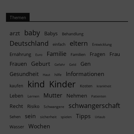
Themen
baby
arzt
Babys
Behandlung
Deutschland
eltern
einfach
Entwicklung
Familie
Frau
Fragen
Ernährung
Familien
Euro
Geburt
Frauen
Gen
Geld
Gefahr
Informationen
Gesundheit
hilfe
Haut
kind
Kinder
kaufen
Kosten
krankheit
Mutter
Nehmen
Leben
Lernen
Patienten
schwangerschaft
Recht
Risiko
Schwangere
Tipps
sein
Sehen
sicherheit
spielen
Urlaub
Wochen
Wasser