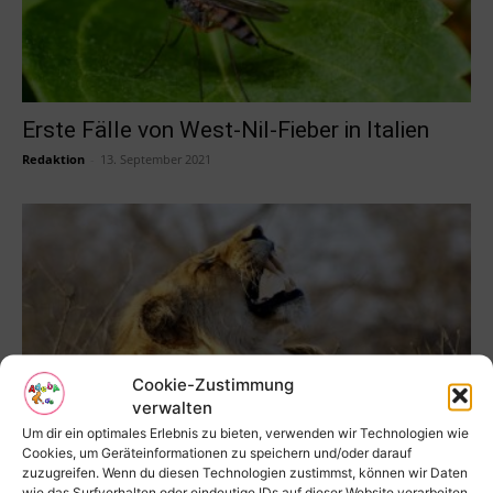
Erste Fälle von West-Nil-Fieber in Italien
Redaktion
-
13. September 2021
Cookie-Zustimmung
verwalten
Um dir ein optimales Erlebnis zu bieten, verwenden wir Technologien wie
Fissurenversiegelung schützt Kinderzähne
Cookies, um Geräteinformationen zu speichern und/oder darauf
zuzugreifen. Wenn du diesen Technologien zustimmst, können wir Daten
vor Karies
wie das Surfverhalten oder eindeutige IDs auf dieser Website verarbeiten.