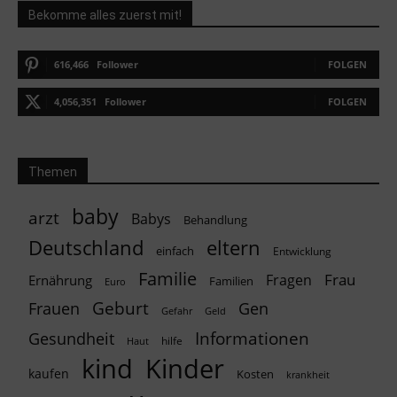
Bekomme alles zuerst mit!
616,466
Follower
FOLGEN
4,056,351
Follower
FOLGEN
Themen
baby
arzt
Babys
Behandlung
Deutschland
eltern
einfach
Entwicklung
Familie
Frau
Fragen
Ernährung
Familien
Euro
Geburt
Frauen
Gen
Geld
Gefahr
Informationen
Gesundheit
hilfe
Haut
kind
Kinder
kaufen
Kosten
krankheit