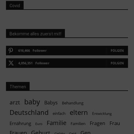
Covid
Bekomme alles zuerst mit!
616,466
Follower
FOLGEN
4,056,351
Follower
FOLGEN
Themen
baby
arzt
Babys
Behandlung
Deutschland
eltern
einfach
Entwicklung
Familie
Frau
Fragen
Ernährung
Familien
Euro
Geburt
Frauen
Gen
Geld
Gefahr