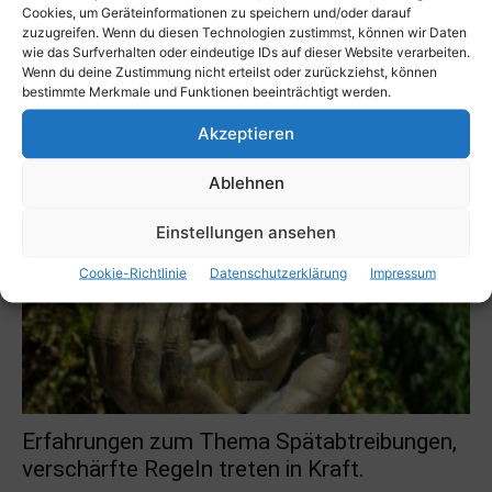
Cookies, um Geräteinformationen zu speichern und/oder darauf
zuzugreifen. Wenn du diesen Technologien zustimmst, können wir Daten
wie das Surfverhalten oder eindeutige IDs auf dieser Website verarbeiten.
Wenn du deine Zustimmung nicht erteilst oder zurückziehst, können
bestimmte Merkmale und Funktionen beeinträchtigt werden.
Blasenentzündung – was tun?!
Akzeptieren
JB - Adeba-Redaktion
-
31. August 2021
Ablehnen
Einstellungen ansehen
Cookie-Richtlinie
Datenschutzerklärung
Impressum
Erfahrungen zum Thema Spätabtreibungen,
verschärfte Regeln treten in Kraft.