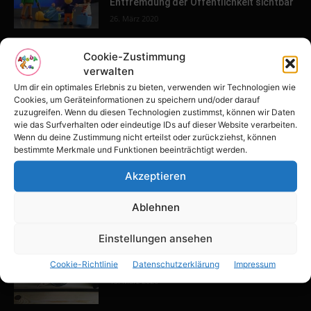
Entfremdung der Öffentlichkeit sichtbar
26. März 2020
Cookie-Zustimmung
POPULAR POSTS
verwalten
Um dir ein optimales Erlebnis zu bieten, verwenden wir Technologien wie
Tulpenfest läutet Frühling in Potsdam
Cookies, um Geräteinformationen zu speichern und/oder darauf
ein
zuzugreifen. Wenn du diesen Technologien zustimmst, können wir Daten
wie das Surfverhalten oder eindeutige IDs auf dieser Website verarbeiten.
16. April 2026
Wenn du deine Zustimmung nicht erteilst oder zurückziehst, können
bestimmte Merkmale und Funktionen beeinträchtigt werden.
Familien-Paradies an der Adria
Akzeptieren
31. März 2026
Ablehnen
Einstellungen ansehen
Keller ausbauen: Tipps und Ideen für
Cookie-Richtlinie
Datenschutzerklärung
Impressum
dein Zuhause
13. März 2026