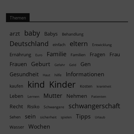
Themen
baby
arzt
Babys
Behandlung
Deutschland
eltern
einfach
Entwicklung
Familie
Frau
Fragen
Ernährung
Familien
Euro
Geburt
Frauen
Gen
Geld
Gefahr
Informationen
Gesundheit
hilfe
Haut
kind
Kinder
kaufen
Kosten
krankheit
Mutter
Nehmen
Leben
Lernen
Patienten
schwangerschaft
Recht
Risiko
Schwangere
Tipps
sein
Sehen
sicherheit
spielen
Urlaub
Wochen
Wasser