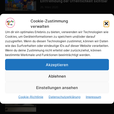
Entfremdung der Öffentlichkeit sichtbar
26. März 2020
Cookie-Zustimmung
POPULAR POSTS
verwalten
Um dir ein optimales Erlebnis zu bieten, verwenden wir Technologien wie
Tulpenfest läutet Frühling in Potsdam
Cookies, um Geräteinformationen zu speichern und/oder darauf
ein
zuzugreifen. Wenn du diesen Technologien zustimmst, können wir Daten
wie das Surfverhalten oder eindeutige IDs auf dieser Website verarbeiten.
16. April 2026
Wenn du deine Zustimmung nicht erteilst oder zurückziehst, können
bestimmte Merkmale und Funktionen beeinträchtigt werden.
Familien-Paradies an der Adria
Akzeptieren
31. März 2026
Ablehnen
Einstellungen ansehen
Keller ausbauen: Tipps und Ideen für
Cookie-Richtlinie
Datenschutzerklärung
Impressum
dein Zuhause
13. März 2026