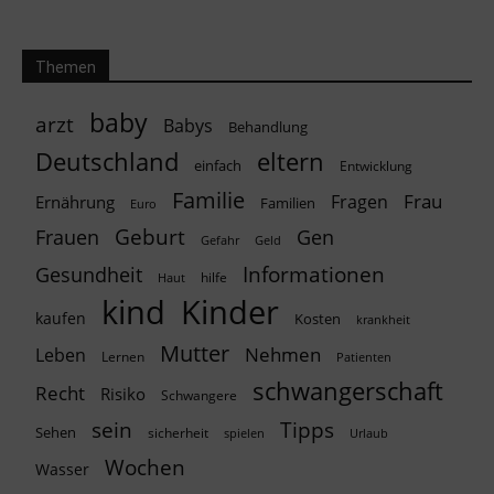
Themen
baby
arzt
Babys
Behandlung
Deutschland
eltern
einfach
Entwicklung
Familie
Frau
Fragen
Ernährung
Familien
Euro
Geburt
Frauen
Gen
Geld
Gefahr
Informationen
Gesundheit
hilfe
Haut
kind
Kinder
kaufen
Kosten
krankheit
Mutter
Nehmen
Leben
Lernen
Patienten
schwangerschaft
Recht
Risiko
Schwangere
Tipps
sein
Sehen
sicherheit
spielen
Urlaub
Wochen
Wasser