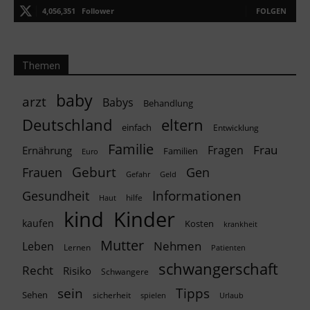
4,056,351
Follower
FOLGEN
Themen
baby
arzt
Babys
Behandlung
Deutschland
eltern
einfach
Entwicklung
Familie
Frau
Fragen
Ernährung
Familien
Euro
Geburt
Frauen
Gen
Geld
Gefahr
Informationen
Gesundheit
hilfe
Haut
kind
Kinder
kaufen
Kosten
krankheit
Mutter
Nehmen
Leben
Lernen
Patienten
schwangerschaft
Recht
Risiko
Schwangere
Tipps
sein
Sehen
sicherheit
spielen
Urlaub