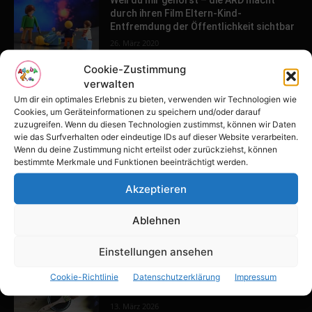
durch ihren Film Eltern-Kind-
Entfremdung der Öffentlichkeit sichtbar
26. März 2020
Cookie-Zustimmung
verwalten
POPULAR POSTS
Um dir ein optimales Erlebnis zu bieten, verwenden wir Technologien wie
Cookies, um Geräteinformationen zu speichern und/oder darauf
Tulpenfest läutet Frühling in Potsdam
zuzugreifen. Wenn du diesen Technologien zustimmst, können wir Daten
ein
wie das Surfverhalten oder eindeutige IDs auf dieser Website verarbeiten.
Wenn du deine Zustimmung nicht erteilst oder zurückziehst, können
16. April 2026
bestimmte Merkmale und Funktionen beeinträchtigt werden.
Akzeptieren
Familien-Paradies an der Adria
31. März 2026
Ablehnen
Einstellungen ansehen
Keller ausbauen: Tipps und Ideen für
Cookie-Richtlinie
Datenschutzerklärung
Impressum
dein Zuhause
13. März 2026