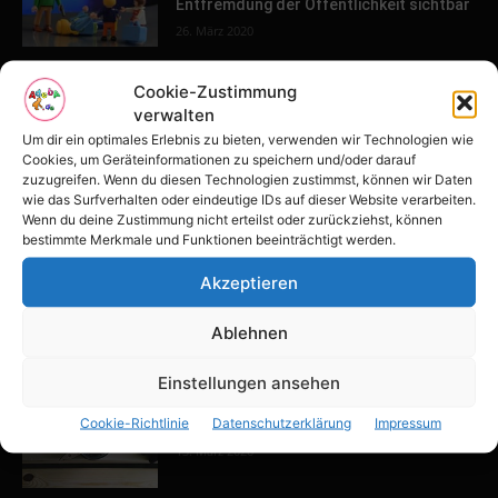
Entfremdung der Öffentlichkeit sichtbar
26. März 2020
Cookie-Zustimmung
POPULAR POSTS
verwalten
Um dir ein optimales Erlebnis zu bieten, verwenden wir Technologien wie
Tulpenfest läutet Frühling in Potsdam
Cookies, um Geräteinformationen zu speichern und/oder darauf
ein
zuzugreifen. Wenn du diesen Technologien zustimmst, können wir Daten
wie das Surfverhalten oder eindeutige IDs auf dieser Website verarbeiten.
16. April 2026
Wenn du deine Zustimmung nicht erteilst oder zurückziehst, können
bestimmte Merkmale und Funktionen beeinträchtigt werden.
Familien-Paradies an der Adria
Akzeptieren
31. März 2026
Ablehnen
Einstellungen ansehen
Keller ausbauen: Tipps und Ideen für
Cookie-Richtlinie
Datenschutzerklärung
Impressum
dein Zuhause
13. März 2026