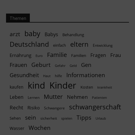
Themen
baby
arzt
Babys
Behandlung
Deutschland
eltern
einfach
Entwicklung
Familie
Frau
Fragen
Ernährung
Familien
Euro
Geburt
Frauen
Gen
Geld
Gefahr
Informationen
Gesundheit
hilfe
Haut
kind
Kinder
kaufen
Kosten
krankheit
Mutter
Nehmen
Leben
Lernen
Patienten
schwangerschaft
Recht
Risiko
Schwangere
Tipps
sein
Sehen
sicherheit
spielen
Urlaub
Wochen
Wasser