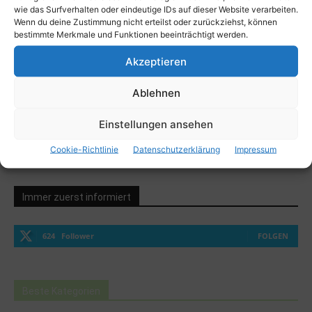
wie das Surfverhalten oder eindeutige IDs auf dieser Website verarbeiten.
Mai
Wenn du deine Zustimmung nicht erteilst oder zurückziehst, können
bestimmte Merkmale und Funktionen beeinträchtigt werden.
Web
Akzeptieren
Speichern Sie meinen Namen, meine E-Mail-Adresse und
Ablehnen
meine Website für den nächsten Kommentar in diesem
Browser.
Einstellungen ansehen
Cookie-Richtlinie
Datenschutzerklärung
Impressum
Immer zuerst informiert
624
Follower
FOLGEN
Beste Kategorien