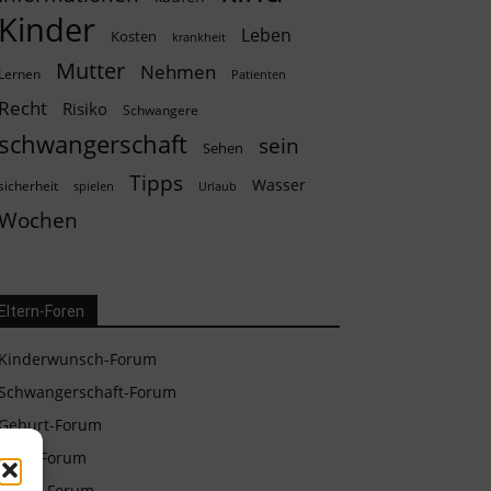
Kinder
Leben
Kosten
krankheit
Mutter
Nehmen
Lernen
Patienten
Recht
Risiko
Schwangere
schwangerschaft
sein
Sehen
Tipps
Wasser
sicherheit
spielen
Urlaub
Wochen
Eltern-Foren
Kinderwunsch-Forum
Schwangerschaft-Forum
Geburt-Forum
Baby-Forum
Eltern-Forum