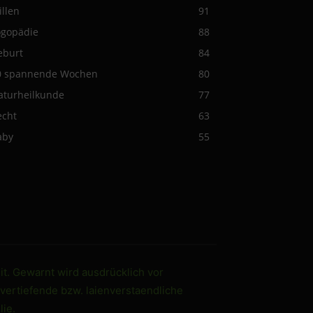
illen
91
ogopädie
88
eburt
84
0 spannende Wochen
80
aturheilkunde
77
echt
63
aby
55
it. Gewarnt wird ausdrücklich vor
 vertiefende bzw. laienverstaendliche
ie.