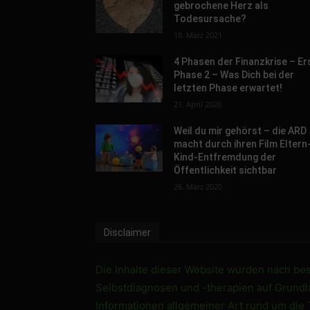
gebrochene Herz als
Todesursache?
18. März 2021
4 Phasen der Finanzkrise – Er
Phase 2 – Was Dich bei der
letzten Phase erwartet!
21. April 2020
Weil du mir gehörst – die ARD
macht durch ihren Film Eltern
Kind-Entfremdung der
Öffentlichkeit sichtbar
26. März 2020
Disclaimer
Die Inhalte dieser Website wurden nach best
Selbstdiagnosen und -therapien auf Grundlag
Informationen allgemeiner Art rund um die