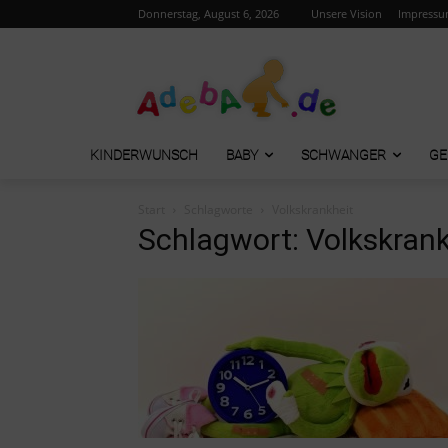
Donnerstag, August 6, 2026
Unsere Vision
Impress
KINDERWUNSCH
BABY
SCHWANGER
GE
Start
Schlagworte
Volkskrankheit
Schlagwort: Volkskrank