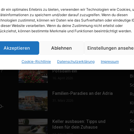
dir ein optimales Erlebnis zu bieten, verwenden wir Technologien wie Cookies, 
äteinformationen zu speichern und/oder darauf zuzugreifen. Wenn du diesen
hnologien zustimmst, können wir Daten wie das Surfverhalten oder eindeutige I
 dieser Website verarbeiten. Wenn du deine Zustimmung nicht erteilst oder
ückziehst, können bestimmte Merkmale und Funktionen beeinträchtigt werden.
Akzeptieren
Ablehnen
Einstellungen anseh
POPULAR POSTS
P
Cookie-Richtlinie
Datenschutzerklärung
Impressum
r.
Tulpenfest läutet Frühling in
R
h?
Potsdam ein
B
16. April 2026
S
R
Familien-Paradies an der Adria
31. März 2026
K
D-
A
S
Keller ausbauen: Tipps und
Ideen für dein Zuhause
K
s