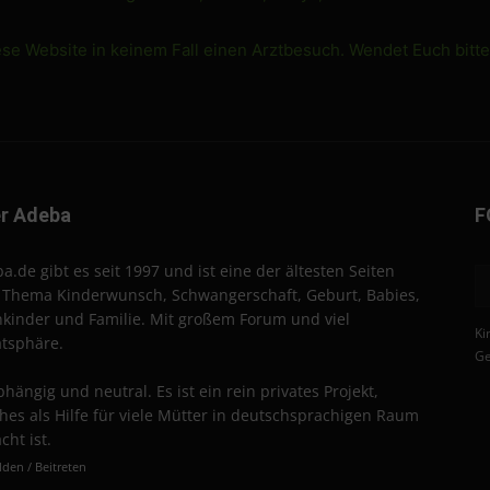
ese Website in keinem Fall einen Arztbesuch. Wendet Euch bitt
r Adeba
F
a.de gibt es seit 1997 und ist eine der ältesten Seiten
Thema Kinderwunsch, Schwangerschaft, Geburt, Babies,
nkinder und Familie. Mit großem Forum und viel
Ki
atsphäre.
Ge
hängig und neutral. Es ist ein rein privates Projekt,
hes als Hilfe für viele Mütter in deutschsprachigen Raum
cht ist.
den / Beitreten