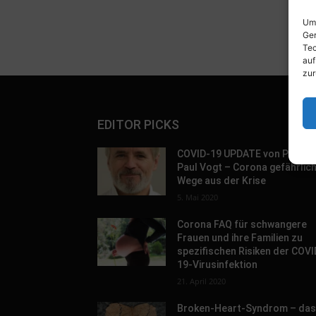
Um 
Ger
Tec
auf
zur
EDITOR PICKS
COVID-19 UPDATE von Prof. D
Paul Vogt – Corona gefährlic
Wege aus der Krise
5. Mai 2020
Corona FAQ für schwangere
Frauen und ihre Familien zu
spezifischen Risiken der COVI
19-Virusinfektion
21. April 2020
Broken-Heart-Syndrom – da