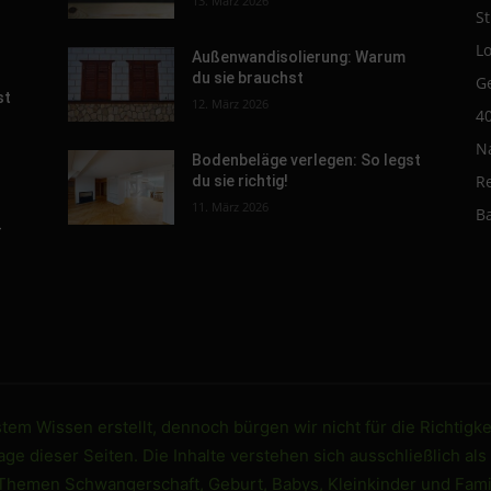
13. März 2026
St
L
Außenwandisolierung: Warum
du sie brauchst
G
st
12. März 2026
4
N
Bodenbeläge verlegen: So legst
R
du sie richtig!
11. März 2026
B
-
em Wissen erstellt, dennoch bürgen wir nicht für die Richtigke
e dieser Seiten. Die Inhalte verstehen sich ausschließlich als
 Themen Schwangerschaft, Geburt, Babys, Kleinkinder und Famil