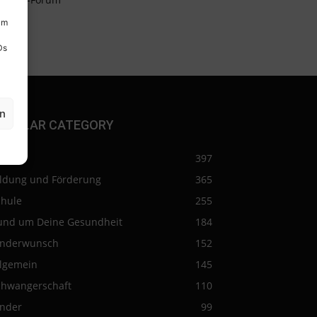
um
Ds
en
OPULAR CATEGORY
eise
397
ildung und Förderung
365
chule
255
und um Deine Gesundheit
184
inderwunsch
152
llgemein
145
chwangerschaft
110
inder
99