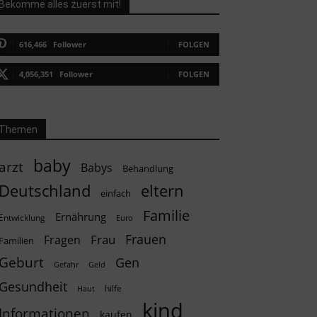
Bekomme alles zuerst mit!
616,466
Follower
FOLGEN
4,056,351
Follower
FOLGEN
Themen
baby
arzt
Babys
Behandlung
Deutschland
eltern
einfach
Familie
Ernährung
Entwicklung
Euro
Frauen
Frau
Fragen
Familien
Geburt
Gen
Geld
Gefahr
Gesundheit
hilfe
Haut
kind
Informationen
kaufen