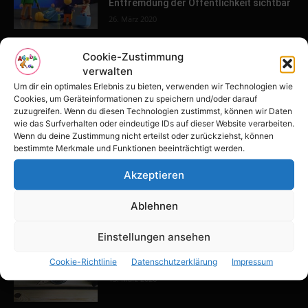
Entfremdung der Öffentlichkeit sichtbar
26. März 2020
Cookie-Zustimmung
POPULAR POSTS
verwalten
Um dir ein optimales Erlebnis zu bieten, verwenden wir Technologien wie
Tulpenfest läutet Frühling in Potsdam
Cookies, um Geräteinformationen zu speichern und/oder darauf
ein
zuzugreifen. Wenn du diesen Technologien zustimmst, können wir Daten
wie das Surfverhalten oder eindeutige IDs auf dieser Website verarbeiten.
16. April 2026
Wenn du deine Zustimmung nicht erteilst oder zurückziehst, können
bestimmte Merkmale und Funktionen beeinträchtigt werden.
Familien-Paradies an der Adria
Akzeptieren
31. März 2026
Ablehnen
Einstellungen ansehen
Keller ausbauen: Tipps und Ideen für
Cookie-Richtlinie
Datenschutzerklärung
Impressum
dein Zuhause
13. März 2026