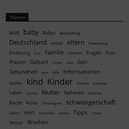
Themen
baby
arzt
Babys
Behandlung
Deutschland
eltern
einfach
Entwicklung
Familie
Frau
Fragen
Ernährung
Familien
Euro
Geburt
Frauen
Gen
Geld
Gefahr
Informationen
Gesundheit
hilfe
Haut
kind
Kinder
kaufen
Kosten
krankheit
Mutter
Nehmen
Leben
Lernen
Patienten
schwangerschaft
Recht
Risiko
Schwangere
Tipps
sein
Sehen
sicherheit
spielen
Urlaub
Wochen
Wasser