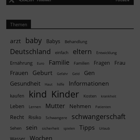
Themen
baby
arzt
Babys
Behandlung
Deutschland
eltern
einfach
Entwicklung
Familie
Frau
Fragen
Ernährung
Familien
Euro
Geburt
Frauen
Gen
Geld
Gefahr
Informationen
Gesundheit
hilfe
Haut
kind
Kinder
kaufen
Kosten
krankheit
Mutter
Nehmen
Leben
Lernen
Patienten
schwangerschaft
Recht
Risiko
Schwangere
Tipps
sein
Sehen
sicherheit
spielen
Urlaub
Wochen
Wasser