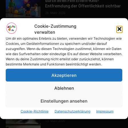
durch ihren Film Eltern-Kind-
Entfremdung der Öffentlichkeit sichtbar
26. März 2020
Cookie-Zustimmung
verwalten
POPULAR POSTS
Um dir ein optimales Erlebnis zu bieten, verwenden wir Technologien wie
Cookies, um Geräteinformationen zu speichern und/oder darauf
Tulpenfest läutet Frühling in Potsdam
zuzugreifen. Wenn du diesen Technologien zustimmst, können wir Daten
ein
wie das Surfverhalten oder eindeutige IDs auf dieser Website verarbeiten.
16. April 2026
Wenn du deine Zustimmung nicht erteilst oder zurückziehst, können
bestimmte Merkmale und Funktionen beeinträchtigt werden.
Akzeptieren
Familien-Paradies an der Adria
31. März 2026
Ablehnen
Einstellungen ansehen
Keller ausbauen: Tipps und Ideen für
Cookie-Richtlinie
Datenschutzerklärung
Impressum
dein Zuhause
13. März 2026