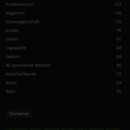
Kinderwunsch
152
Allgemein
145
Schwangerschaft
110
Kinder
99
Stillen
91
Logopädie
88
Geburt
84
40 spannende Wochen
80
Naturheilkunde
77
Recht
63
Baby
55
Disclaimer
Die Inhalte dieser Website wurden nach bestem Wissen