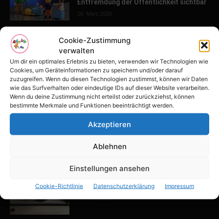
Entfremdung der Öffentlichkeit sichtbar
26. März 2020
Cookie-Zustimmung
POPULAR POSTS
verwalten
Um dir ein optimales Erlebnis zu bieten, verwenden wir Technologien wie
Tulpenfest läutet Frühling in Potsdam
Cookies, um Geräteinformationen zu speichern und/oder darauf
ein
zuzugreifen. Wenn du diesen Technologien zustimmst, können wir Daten
wie das Surfverhalten oder eindeutige IDs auf dieser Website verarbeiten.
16. April 2026
Wenn du deine Zustimmung nicht erteilst oder zurückziehst, können
bestimmte Merkmale und Funktionen beeinträchtigt werden.
Familien-Paradies an der Adria
Akzeptieren
31. März 2026
Ablehnen
Einstellungen ansehen
Keller ausbauen: Tipps und Ideen für
Cookie-Richtlinie
Datenschutzerklärung
Impressum
dein Zuhause
13. März 2026