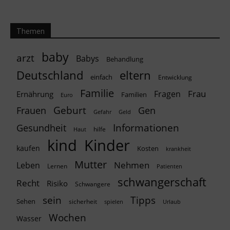
Themen
baby
arzt
Babys
Behandlung
Deutschland
eltern
einfach
Entwicklung
Familie
Frau
Fragen
Ernährung
Familien
Euro
Geburt
Frauen
Gen
Geld
Gefahr
Informationen
Gesundheit
hilfe
Haut
kind
Kinder
kaufen
Kosten
krankheit
Mutter
Nehmen
Leben
Lernen
Patienten
schwangerschaft
Recht
Risiko
Schwangere
Tipps
sein
Sehen
sicherheit
spielen
Urlaub
Wochen
Wasser