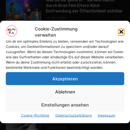
durch ihren Film Eltern-Kind-
Entfremdung der Öffentlichkeit sichtbar
26. März 2020
Cookie-Zustimmung
verwalten
POPULAR POSTS
Um dir ein optimales Erlebnis zu bieten, verwenden wir Technologien wie
Cookies, um Geräteinformationen zu speichern und/oder darauf
Tulpenfest läutet Frühling in Potsdam
zuzugreifen. Wenn du diesen Technologien zustimmst, können wir Daten
ein
wie das Surfverhalten oder eindeutige IDs auf dieser Website verarbeiten.
Wenn du deine Zustimmung nicht erteilst oder zurückziehst, können
16. April 2026
bestimmte Merkmale und Funktionen beeinträchtigt werden.
Akzeptieren
Familien-Paradies an der Adria
31. März 2026
Ablehnen
Einstellungen ansehen
Keller ausbauen: Tipps und Ideen für
Cookie-Richtlinie
Datenschutzerklärung
Impressum
dein Zuhause
13. März 2026