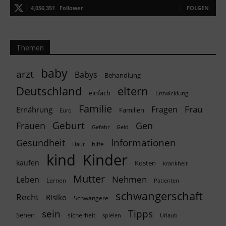
4,056,351
Follower
FOLGEN
Themen
baby
arzt
Babys
Behandlung
Deutschland
eltern
einfach
Entwicklung
Familie
Frau
Fragen
Ernährung
Familien
Euro
Geburt
Frauen
Gen
Geld
Gefahr
Informationen
Gesundheit
hilfe
Haut
kind
Kinder
kaufen
Kosten
krankheit
Mutter
Nehmen
Leben
Lernen
Patienten
schwangerschaft
Recht
Risiko
Schwangere
Tipps
sein
Sehen
sicherheit
spielen
Urlaub