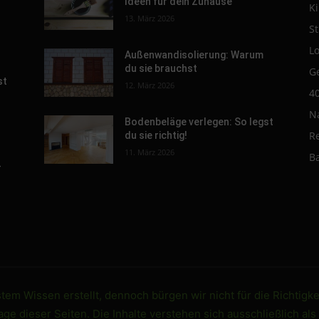
Ideen für dein Zuhause
K
s
13. März 2026
St
L
Außenwandisolierung: Warum
du sie brauchst
G
st
12. März 2026
4
N
Bodenbeläge verlegen: So legst
R
du sie richtig!
11. März 2026
B
-
em Wissen erstellt, dennoch bürgen wir nicht für die Richtigke
e dieser Seiten. Die Inhalte verstehen sich ausschließlich als