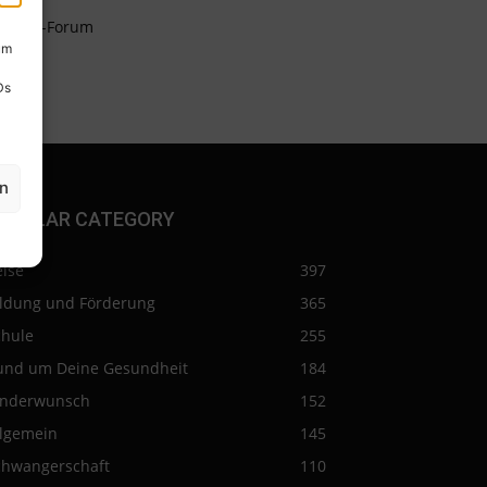
Eltern-Forum
um
Ds
en
OPULAR CATEGORY
eise
397
ildung und Förderung
365
chule
255
und um Deine Gesundheit
184
inderwunsch
152
llgemein
145
chwangerschaft
110