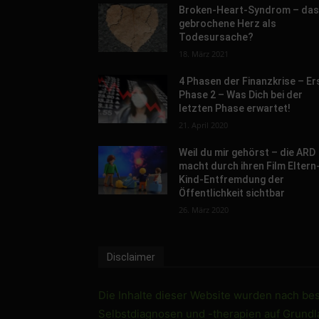
Broken-Heart-Syndrom – da
gebrochene Herz als
Todesursache?
18. März 2021
4 Phasen der Finanzkrise – Er
Phase 2 – Was Dich bei der
letzten Phase erwartet!
21. April 2020
Weil du mir gehörst – die ARD
macht durch ihren Film Eltern
Kind-Entfremdung der
Öffentlichkeit sichtbar
26. März 2020
Disclaimer
Die Inhalte dieser Website wurden nach best
Selbstdiagnosen und -therapien auf Grundlag