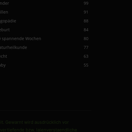
inder
99
illen
91
ogopädie
88
eburt
84
0 spannende Wochen
80
aturheilkunde
77
echt
63
aby
55
it. Gewarnt wird ausdrücklich vor
 vertiefende bzw. laienverstaendliche