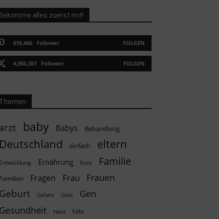
Bekomme alles zuerst mit!
616,466
Follower
FOLGEN
4,056,351
Follower
FOLGEN
Themen
baby
arzt
Babys
Behandlung
Deutschland
eltern
einfach
Familie
Ernährung
Entwicklung
Euro
Frauen
Frau
Fragen
Familien
Geburt
Gen
Geld
Gefahr
Gesundheit
hilfe
Haut