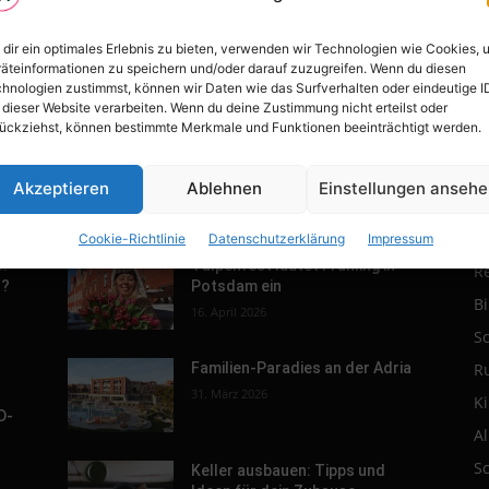
dir ein optimales Erlebnis zu bieten, verwenden wir Technologien wie Cookies, 
äteinformationen zu speichern und/oder darauf zuzugreifen. Wenn du diesen
hnologien zustimmst, können wir Daten wie das Surfverhalten oder eindeutige I
 dieser Website verarbeiten. Wenn du deine Zustimmung nicht erteilst oder
ückziehst, können bestimmte Merkmale und Funktionen beeinträchtigt werden.
Akzeptieren
Ablehnen
Einstellungen anseh
POPULAR POSTS
P
Cookie-Richtlinie
Datenschutzerklärung
Impressum
r.
Tulpenfest läutet Frühling in
R
h?
Potsdam ein
B
16. April 2026
S
R
Familien-Paradies an der Adria
31. März 2026
K
D-
A
S
Keller ausbauen: Tipps und