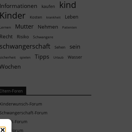
kind
Informationen
kaufen
Kinder
Leben
Kosten
krankheit
Mutter
Nehmen
Lernen
Patienten
Recht
Risiko
Schwangere
schwangerschaft
sein
Sehen
Tipps
Wasser
sicherheit
spielen
Urlaub
Wochen
Eltern-Foren
Kinderwunsch-Forum
Schwangerschaft-Forum
Geburt-Forum
Baby-Forum