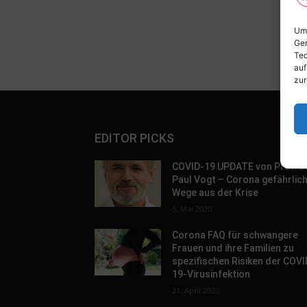
Um 
Ger
Tec
auf
zur
EDITOR PICKS
COVID-19 UPDATE von Prof. D
Paul Vogt – Corona gefährlic
Wege aus der Krise
5. Mai 2020
Corona FAQ für schwangere
Frauen und ihre Familien zu
spezifischen Risiken der COVI
19-Virusinfektion
21. April 2020