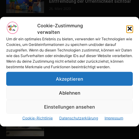
Entfremdung der Öffentlichkeit sichtbar
26. März 2020
Cookie-Zustimmung
POPULAR POSTS
verwalten
Um dir ein optimales Erlebnis zu bieten, verwenden wir Technologien wie
Tulpenfest läutet Frühling in Potsdam
Cookies, um Geräteinformationen zu speichern und/oder darauf
ein
zuzugreifen. Wenn du diesen Technologien zustimmst, können wir Daten
wie das Surfverhalten oder eindeutige IDs auf dieser Website verarbeiten.
16. April 2026
Wenn du deine Zustimmung nicht erteilst oder zurückziehst, können
bestimmte Merkmale und Funktionen beeinträchtigt werden.
Familien-Paradies an der Adria
Akzeptieren
31. März 2026
Ablehnen
Einstellungen ansehen
Keller ausbauen: Tipps und Ideen für
Cookie-Richtlinie
Datenschutzerklärung
Impressum
dein Zuhause
13. März 2026