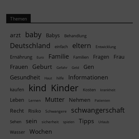
Themen
baby
arzt
Babys
Behandlung
Deutschland
eltern
einfach
Entwicklung
Familie
Frau
Fragen
Ernährung
Familien
Euro
Geburt
Frauen
Gen
Geld
Gefahr
Informationen
Gesundheit
hilfe
Haut
kind
Kinder
kaufen
Kosten
krankheit
Mutter
Nehmen
Leben
Lernen
Patienten
schwangerschaft
Recht
Risiko
Schwangere
Tipps
sein
Sehen
sicherheit
spielen
Urlaub
Wochen
Wasser