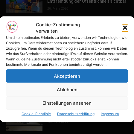
Entfremdung der Öffentlichkeit sichtbar
26. März 2020
Cookie-Zustimmung
POPULAR POSTS
verwalten
Um dir ein optimales Erlebnis zu bieten, verwenden wir Technologien wie
Tulpenfest läutet Frühling in Potsdam
Cookies, um Geräteinformationen zu speichern und/oder darauf
ein
zuzugreifen. Wenn du diesen Technologien zustimmst, können wir Daten
wie das Surfverhalten oder eindeutige IDs auf dieser Website verarbeiten.
16. April 2026
Wenn du deine Zustimmung nicht erteilst oder zurückziehst, können
bestimmte Merkmale und Funktionen beeinträchtigt werden.
Familien-Paradies an der Adria
Akzeptieren
31. März 2026
Ablehnen
Einstellungen ansehen
Keller ausbauen: Tipps und Ideen für
Cookie-Richtlinie
Datenschutzerklärung
Impressum
dein Zuhause
13. März 2026