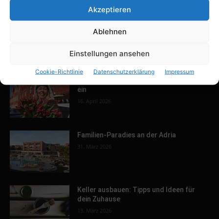
durch ihren Film Eltern-Kind-
Akzeptieren
Entfremdung der Öffentlichkeit sichtbar
26. März 2020
Ablehnen
Einstellungen ansehen
POPULAR POSTS
Cookie-Richtlinie
Datenschutzerklärung
Impressum
Tulpenfest läutet Frühling in Potsdam
ein
16. April 2026
Familien-Paradies an der Adria
31. März 2026
Keller ausbauen: Tipps und Ideen für
dein Zuhause
13. März 2026