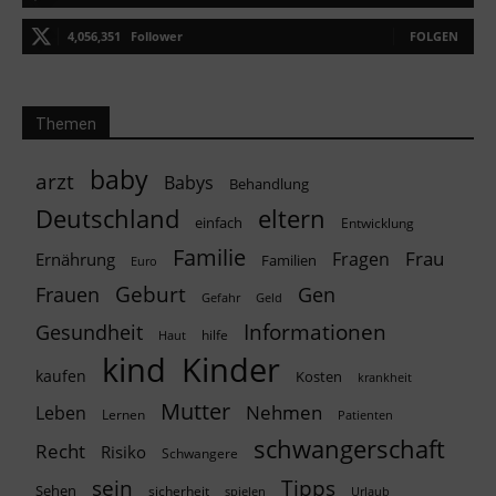
4,056,351
Follower
FOLGEN
Themen
baby
arzt
Babys
Behandlung
Deutschland
eltern
einfach
Entwicklung
Familie
Frau
Fragen
Ernährung
Familien
Euro
Geburt
Frauen
Gen
Geld
Gefahr
Informationen
Gesundheit
hilfe
Haut
kind
Kinder
kaufen
Kosten
krankheit
Mutter
Nehmen
Leben
Lernen
Patienten
schwangerschaft
Recht
Risiko
Schwangere
Tipps
sein
Sehen
sicherheit
spielen
Urlaub