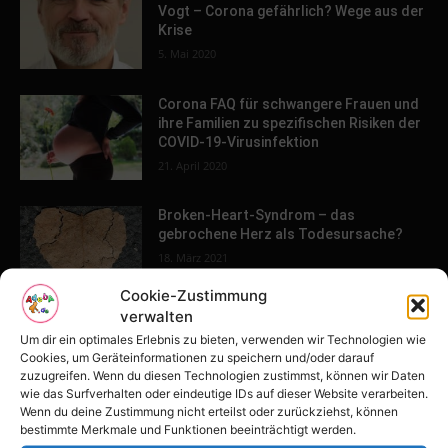
Vogt – Corona gefährlich? Wege aus der
Krise
5. Mai 2020
Corona FAQ für schwangere Frauen und
ihre Familien zu spezifischen Risiken der
COVID-19-Virusinfektion
21. April 2020
Broken-Heart-Syndrom – das
gebrochene Herz als Todesursache?
18. März 2021
Cookie-Zustimmung
verwalten
4 Phasen der Finanzkrise – Erst Phase 2
Um dir ein optimales Erlebnis zu bieten, verwenden wir Technologien wie
– Was Dich bei der letzten Phase
Cookies, um Geräteinformationen zu speichern und/oder darauf
erwartet!
zuzugreifen. Wenn du diesen Technologien zustimmst, können wir Daten
21. April 2020
wie das Surfverhalten oder eindeutige IDs auf dieser Website verarbeiten.
Wenn du deine Zustimmung nicht erteilst oder zurückziehst, können
bestimmte Merkmale und Funktionen beeinträchtigt werden.
Weil du mir gehörst – die ARD macht