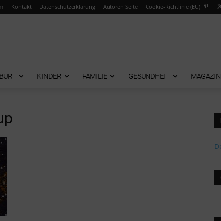
um
Kontakt
Datenschutzerklärung
Autoren Seite
Cookie-Richtlinie (EU)
BURT
KINDER
FAMILIE
GESUNDHEIT
MAGAZIN
up
De