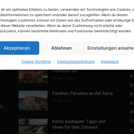
dir ein optimales Erlebnis zu bieten, verwenden wir Technologien wie Cookies, 
äteinformationen zu speichern und/oder darauf zuzugreifen. Wenn du diesen
hnologien zustimmst, können wir Daten wie das Surfverhalten oder eindeutige I
 dieser Website verarbeiten. Wenn du deine Zustimmung nicht erteilst oder
ückziehst, können bestimmte Merkmale und Funktionen beeinträchtigt werden.
Akzeptieren
Ablehnen
Einstellungen anseh
POPULAR POSTS
P
Cookie-Richtlinie
Datenschutzerklärung
Impressum
r.
Tulpenfest läutet Frühling in
R
h?
Potsdam ein
B
16. April 2026
S
R
Familien-Paradies an der Adria
31. März 2026
K
D-
A
S
Keller ausbauen: Tipps und
Ideen für dein Zuhause
K
s