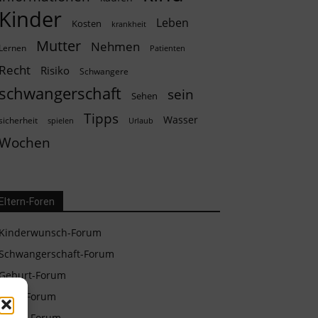
Kinder
Leben
Kosten
krankheit
Mutter
Nehmen
Lernen
Patienten
Recht
Risiko
Schwangere
schwangerschaft
sein
Sehen
Tipps
Wasser
sicherheit
spielen
Urlaub
Wochen
Eltern-Foren
Kinderwunsch-Forum
Schwangerschaft-Forum
Geburt-Forum
Baby-Forum
Eltern-Forum