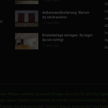
13. März 2026
St
L
Außenwandisolierung: Warum
du sie brauchst
G
st
12. März 2026
4
N
Bodenbeläge verlegen: So legst
R
du sie richtig!
11. März 2026
B
-
em Wissen erstellt, dennoch bürgen wir nicht für die Richtigke
e dieser Seiten. Die Inhalte verstehen sich ausschließlich als
 Themen Schwangerschaft, Geburt, Babys, Kleinkinder und Famil