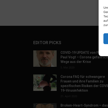
Um 
Ger
Tec
auf
zur
EDITOR PICKS
COVID-19 UPDATE von Prof. D
Paul Vogt – Corona gefährlic
Wege aus der Krise
5. Mai 2020
Corona FAQ für schwangere
Frauen und ihre Familien zu
spezifischen Risiken der COVI
19-Virusinfektion
21. April 2020
Broken-Heart-Syndrom – da