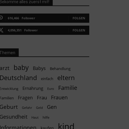
Bekomme alles zuerst mit!
616,466
Follower
FOLGEN
4,056,351
Follower
FOLGEN
Themen
baby
arzt
Babys
Behandlung
Deutschland
eltern
einfach
Familie
Ernährung
Entwicklung
Euro
Frauen
Frau
Fragen
Familien
Geburt
Gen
Geld
Gefahr
Gesundheit
hilfe
Haut
kind
Informationen
kaufen