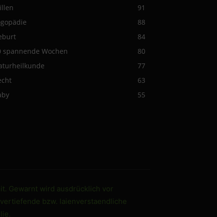
illen
91
ogopädie
88
eburt
84
0 spannende Wochen
80
aturheilkunde
77
echt
63
aby
55
it. Gewarnt wird ausdrücklich vor
 vertiefende bzw. laienverstaendliche
ie.