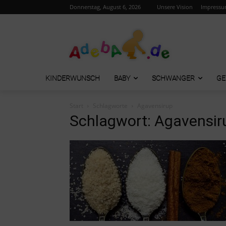
Donnerstag, August 6, 2026
Unsere Vision
Impress
KINDERWUNSCH
BABY
SCHWANGER
GE
Start
Schlagworte
Agavensirup
Schlagwort: Agavensir