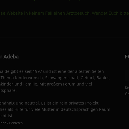
ese Website in keinem Fall einen Arztbesuch. Wendet Euch bitt
r Adeba
F
a.de gibt es seit 1997 und ist eine der ältesten Seiten
Thema Kinderwunsch, Schwangerschaft, Geburt, Babies,
nkinder und Familie. Mit großem Forum und viel
Ki
atsphäre.
Ge
hängig und neutral. Es ist ein rein privates Projekt,
hes als Hilfe für viele Mütter in deutschsprachigen Raum
cht ist.
den / Beitreten