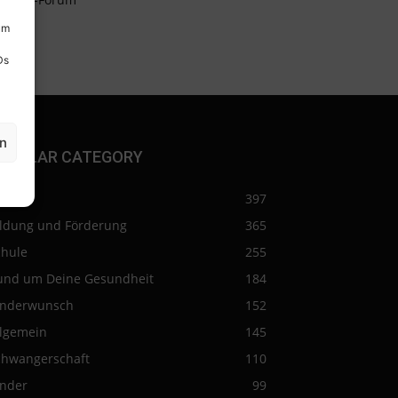
um
Ds
en
OPULAR CATEGORY
eise
397
ildung und Förderung
365
chule
255
und um Deine Gesundheit
184
inderwunsch
152
llgemein
145
chwangerschaft
110
inder
99