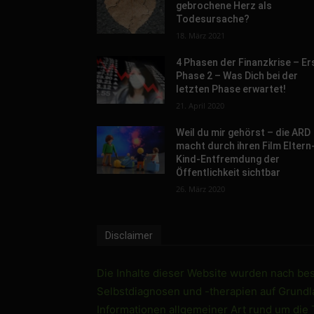
gebrochene Herz als
Todesursache?
18. März 2021
4 Phasen der Finanzkrise – Er
Phase 2 – Was Dich bei der
letzten Phase erwartet!
21. April 2020
Weil du mir gehörst – die ARD
macht durch ihren Film Eltern
Kind-Entfremdung der
Öffentlichkeit sichtbar
26. März 2020
Disclaimer
Die Inhalte dieser Website wurden nach best
Selbstdiagnosen und -therapien auf Grundlag
Informationen allgemeiner Art rund um die