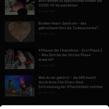
ihre Familien zu spezifischen Risiken der
COVID-19-Virusinfektion
21. April 2020
Broken-Heart-Syndrom – das
gebrochene Herz als Todesursache?
18. März 2021
4 Phasen der Finanzkrise – Erst Phase 2
– Was Dich bei der letzten Phase
erwartet!
21. April 2020
Weil du mir gehörst – die ARD macht
durch ihren Film Eltern-Kind-
Entfremdung der Öffentlichkeit sichtbar
26. März 2020