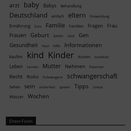
baby
arzt
Babys
Behandlung
Deutschland
eltern
einfach
Entwicklung
Familie
Frau
Fragen
Ernährung
Familien
Euro
Geburt
Frauen
Gen
Geld
Gefahr
Informationen
Gesundheit
hilfe
Haut
kind
Kinder
kaufen
Kosten
krankheit
Mutter
Nehmen
Leben
Lernen
Patienten
schwangerschaft
Recht
Risiko
Schwangere
Tipps
sein
Sehen
sicherheit
spielen
Urlaub
Wochen
Wasser
Eltern-Foren