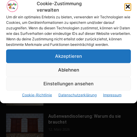
POPULAR POSTS
Cookie-Zustimmung
verwalten
Tulpenfest läutet Frühling in Potsdam
Um dir ein optimales Erlebnis zu bieten, verwenden wir Technologien wie
ein
Cookies, um Geräteinformationen zu speichern und/oder darauf
16. April 2026
zuzugreifen. Wenn du diesen Technologien zustimmst, können wir Daten
wie das Surfverhalten oder eindeutige IDs auf dieser Website verarbeiten.
Wenn du deine Zustimmung nicht erteilst oder zurückziehst, können
bestimmte Merkmale und Funktionen beeinträchtigt werden.
Familien-Paradies an der Adria
31. März 2026
Akzeptieren
Ablehnen
Keller ausbauen: Tipps und Ideen für
Einstellungen ansehen
dein Zuhause
Cookie-Richtlinie
Datenschutzerklärung
Impressum
13. März 2026
Außenwandisolierung: Warum du sie
brauchst
12. März 2026