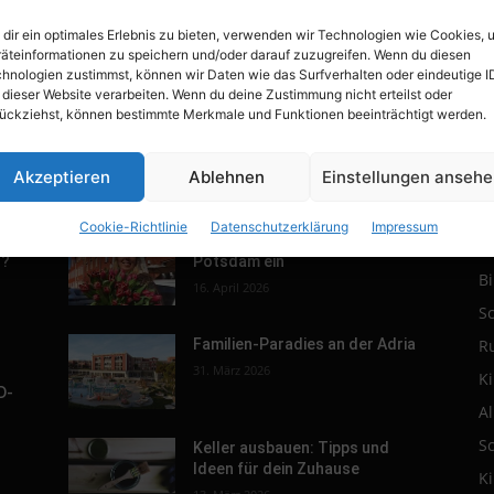
dir ein optimales Erlebnis zu bieten, verwenden wir Technologien wie Cookies, 
äteinformationen zu speichern und/oder darauf zuzugreifen. Wenn du diesen
hnologien zustimmst, können wir Daten wie das Surfverhalten oder eindeutige I
 dieser Website verarbeiten. Wenn du deine Zustimmung nicht erteilst oder
ückziehst, können bestimmte Merkmale und Funktionen beeinträchtigt werden.
Akzeptieren
Ablehnen
Einstellungen anseh
POPULAR POSTS
P
Cookie-Richtlinie
Datenschutzerklärung
Impressum
r.
Tulpenfest läutet Frühling in
R
h?
Potsdam ein
B
16. April 2026
S
R
Familien-Paradies an der Adria
31. März 2026
K
D-
A
S
Keller ausbauen: Tipps und
Ideen für dein Zuhause
K
s