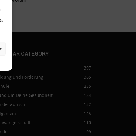
um
Ds
en
OPULAR CATEGORY
eise
397
ildung und Förderung
365
chule
255
und um Deine Gesundheit
184
inderwunsch
152
llgemein
145
chwangerschaft
110
inder
99