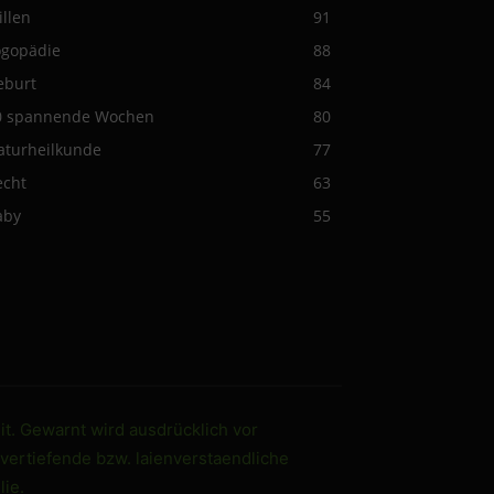
illen
91
ogopädie
88
eburt
84
0 spannende Wochen
80
aturheilkunde
77
echt
63
aby
55
it. Gewarnt wird ausdrücklich vor
 vertiefende bzw. laienverstaendliche
ie.