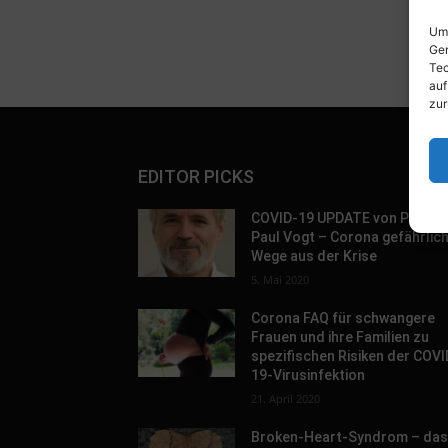
Um 
Ger
Tec
auf
zur
EDITOR PICKS
COVID-19 UPDATE von Prof. D
Paul Vogt – Corona gefährlic
Wege aus der Krise
5. Mai 2020
Corona FAQ für schwangere
Frauen und ihre Familien zu
spezifischen Risiken der COVI
19-Virusinfektion
21. April 2020
Broken-Heart-Syndrom – da