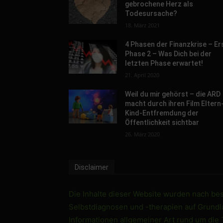
gebrochene Herz als
Todesursache?
18. März 2021
4 Phasen der Finanzkrise – Er
Phase 2 – Was Dich bei der
letzten Phase erwartet!
21. April 2020
Weil du mir gehörst – die ARD
macht durch ihren Film Eltern
Kind-Entfremdung der
Öffentlichkeit sichtbar
26. März 2020
Disclaimer
Die Inhalte dieser Website wurden nach best
Selbstdiagnosen und -therapien auf Grundlag
Informationen allgemeiner Art rund um die