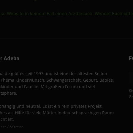
ese Website in keinem Fall einen Arztbesuch. Wendet Euch bitt
r Adeba
F
a.de gibt es seit 1997 und ist eine der ältesten Seiten
Thema Kinderwunsch, Schwangerschaft, Geburt, Babies,
nkinder und Familie. Mit großem Forum und viel
Ki
atsphäre.
Ge
hängig und neutral. Es ist ein rein privates Projekt,
hes als Hilfe für viele Mütter in deutschsprachigen Raum
cht ist.
den / Beitreten