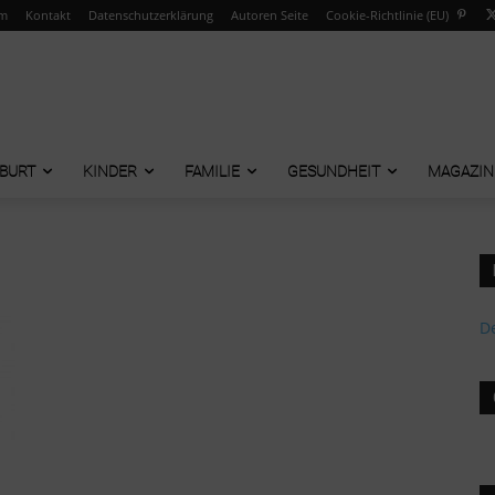
um
Kontakt
Datenschutzerklärung
Autoren Seite
Cookie-Richtlinie (EU)
BURT
KINDER
FAMILIE
GESUNDHEIT
MAGAZIN
De