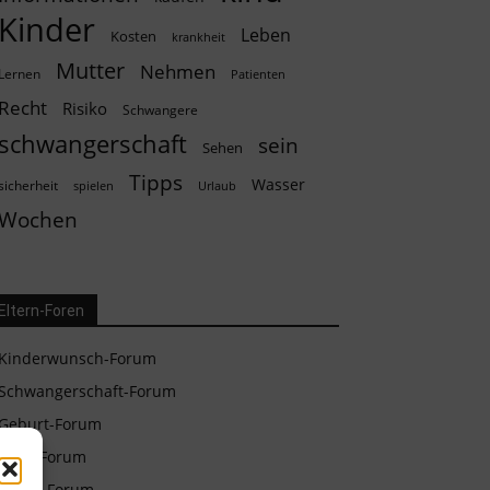
Kinder
Leben
Kosten
krankheit
Mutter
Nehmen
Lernen
Patienten
Recht
Risiko
Schwangere
schwangerschaft
sein
Sehen
Tipps
Wasser
sicherheit
spielen
Urlaub
Wochen
Eltern-Foren
Kinderwunsch-Forum
Schwangerschaft-Forum
Geburt-Forum
Baby-Forum
Eltern-Forum