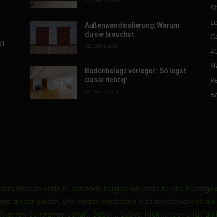
13. März 2026
St
L
Außenwandisolierung: Warum
du sie brauchst
G
st
12. März 2026
4
N
Bodenbeläge verlegen: So legst
R
du sie richtig!
11. März 2026
B
-
em Wissen erstellt, dennoch bürgen wir nicht für die Richtigke
e dieser Seiten. Die Inhalte verstehen sich ausschließlich als
 Themen Schwangerschaft, Geburt, Babys, Kleinkinder und Famil