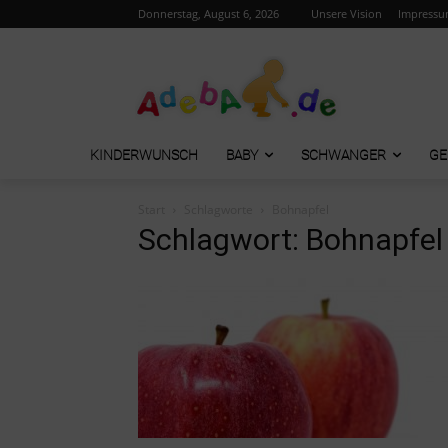
Donnerstag, August 6, 2026
Unsere Vision
Impress
KINDERWUNSCH
BABY
SCHWANGER
GE
Start
Schlagworte
Bohnapfel
Schlagwort: Bohnapfel