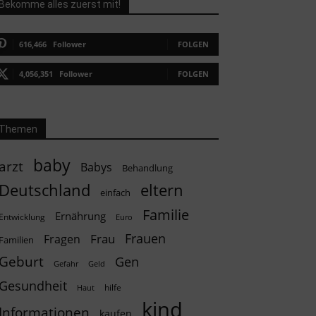
Bekomme alles zuerst mit!
616,466
Follower
FOLGEN
4,056,351
Follower
FOLGEN
Themen
baby
arzt
Babys
Behandlung
Deutschland
eltern
einfach
Familie
Ernährung
Entwicklung
Euro
Frauen
Frau
Fragen
Familien
Geburt
Gen
Geld
Gefahr
Gesundheit
hilfe
Haut
kind
Informationen
kaufen