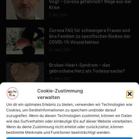
Vogt – Corona gefährlich? Wege aus der
Krise
5. Mai 2020
Corona FAQ für schwangere Frauen und
ihre Familien zu spezifischen Risiken der
COVID-19-Virusinfektion
21. April 2020
Broken-Heart-Syndrom – das
gebrochene Herz als Todesursache?
18. März 2021
Cookie-Zustimmung
verwalten
4 Phasen der Finanzkrise – Erst Phase 2
Um dir ein optimales Erlebnis zu bieten, verwenden wir Technologien wie
– Was Dich bei der letzten Phase
Cookies, um Geräteinformationen zu speichern und/oder darauf
erwartet!
zuzugreifen. Wenn du diesen Technologien zustimmst, können wir Daten
21. April 2020
wie das Surfverhalten oder eindeutige IDs auf dieser Website verarbeiten.
Wenn du deine Zustimmung nicht erteilst oder zurückziehst, können
bestimmte Merkmale und Funktionen beeinträchtigt werden.
Weil du mir gehörst – die ARD macht