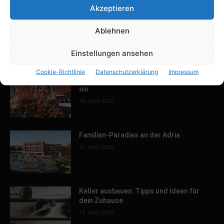
durch ihren Film Eltern-Kind-
Akzeptieren
Entfremdung der Öffentlichkeit sichtbar
26. März 2020
Ablehnen
Einstellungen ansehen
POPULAR POSTS
Cookie-Richtlinie
Datenschutzerklärung
Impressum
Tulpenfest läutet Frühling in Potsdam
ein
16. April 2026
Familien-Paradies an der Adria
31. März 2026
Keller ausbauen: Tipps und Ideen für
dein Zuhause
13. März 2026