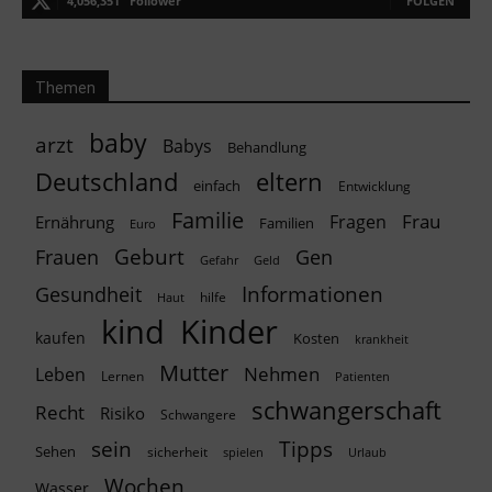
4,056,351
Follower
FOLGEN
Themen
baby
arzt
Babys
Behandlung
Deutschland
eltern
einfach
Entwicklung
Familie
Frau
Fragen
Ernährung
Familien
Euro
Geburt
Frauen
Gen
Geld
Gefahr
Informationen
Gesundheit
hilfe
Haut
kind
Kinder
kaufen
Kosten
krankheit
Mutter
Nehmen
Leben
Lernen
Patienten
schwangerschaft
Recht
Risiko
Schwangere
Tipps
sein
Sehen
sicherheit
spielen
Urlaub
Wochen
Wasser