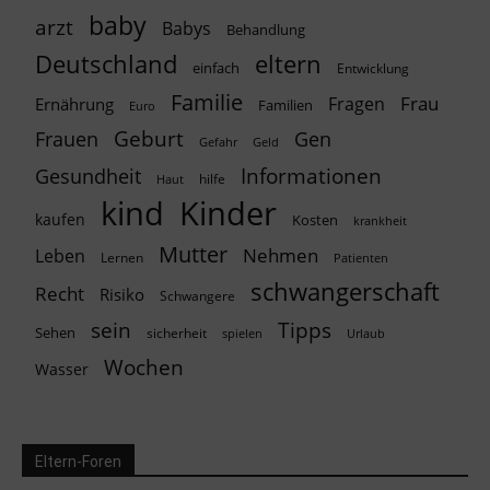
baby
arzt
Babys
Behandlung
Deutschland
eltern
einfach
Entwicklung
Familie
Frau
Fragen
Ernährung
Familien
Euro
Geburt
Frauen
Gen
Geld
Gefahr
Informationen
Gesundheit
hilfe
Haut
kind
Kinder
kaufen
Kosten
krankheit
Mutter
Nehmen
Leben
Lernen
Patienten
schwangerschaft
Recht
Risiko
Schwangere
Tipps
sein
Sehen
sicherheit
spielen
Urlaub
Wochen
Wasser
Eltern-Foren