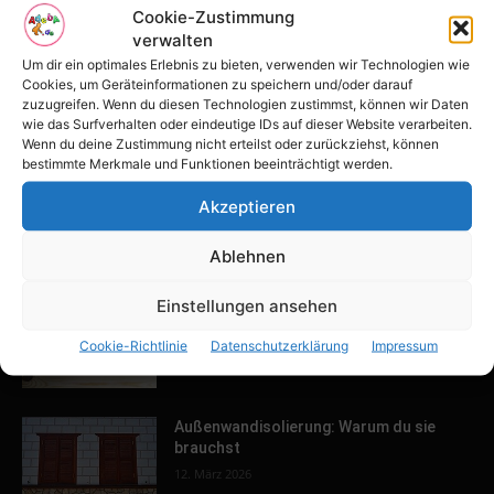
POPULAR POSTS
Cookie-Zustimmung
verwalten
Tulpenfest läutet Frühling in Potsdam
Um dir ein optimales Erlebnis zu bieten, verwenden wir Technologien wie
ein
Cookies, um Geräteinformationen zu speichern und/oder darauf
zuzugreifen. Wenn du diesen Technologien zustimmst, können wir Daten
16. April 2026
wie das Surfverhalten oder eindeutige IDs auf dieser Website verarbeiten.
Wenn du deine Zustimmung nicht erteilst oder zurückziehst, können
bestimmte Merkmale und Funktionen beeinträchtigt werden.
Familien-Paradies an der Adria
Akzeptieren
31. März 2026
Ablehnen
Einstellungen ansehen
Keller ausbauen: Tipps und Ideen für
dein Zuhause
Cookie-Richtlinie
Datenschutzerklärung
Impressum
13. März 2026
Außenwandisolierung: Warum du sie
brauchst
12. März 2026