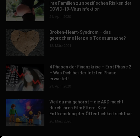
ihre Familien zu spezifischen Risiken der
COVID-19-Virusinfektion
21. April 2020
Broken-Heart-Syndrom – das
gebrochene Herz als Todesursache?
18. März 2021
4 Phasen der Finanzkrise – Erst Phase 2
– Was Dich bei der letzten Phase
erwartet!
21. April 2020
Weil du mir gehörst – die ARD macht
durch ihren Film Eltern-Kind-
Entfremdung der Öffentlichkeit sichtbar
26. März 2020