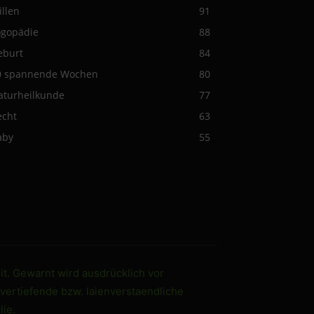
illen
91
ogopädie
88
eburt
84
0 spannende Wochen
80
aturheilkunde
77
echt
63
aby
55
it. Gewarnt wird ausdrücklich vor
 vertiefende bzw. laienverstaendliche
ie.