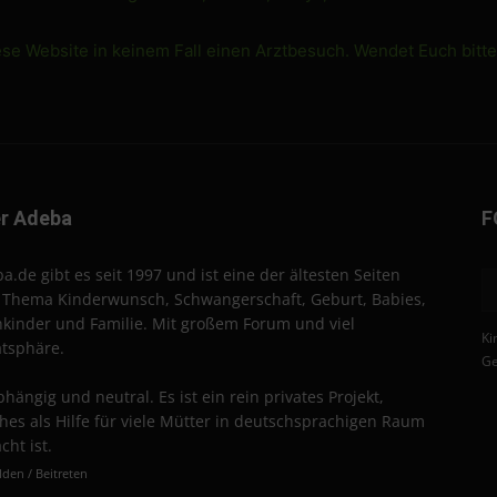
ese Website in keinem Fall einen Arztbesuch. Wendet Euch bitt
r Adeba
F
a.de gibt es seit 1997 und ist eine der ältesten Seiten
Thema Kinderwunsch, Schwangerschaft, Geburt, Babies,
nkinder und Familie. Mit großem Forum und viel
Ki
atsphäre.
Ge
hängig und neutral. Es ist ein rein privates Projekt,
hes als Hilfe für viele Mütter in deutschsprachigen Raum
cht ist.
den / Beitreten