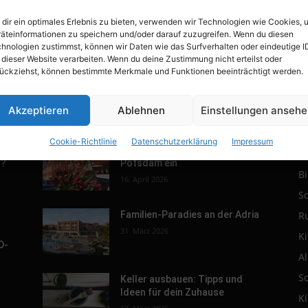
dir ein optimales Erlebnis zu bieten, verwenden wir Technologien wie Cookies, 
äteinformationen zu speichern und/oder darauf zuzugreifen. Wenn du diesen
hnologien zustimmst, können wir Daten wie das Surfverhalten oder eindeutige I
 dieser Website verarbeiten. Wenn du deine Zustimmung nicht erteilst oder
ückziehst, können bestimmte Merkmale und Funktionen beeinträchtigt werden.
Akzeptieren
Ablehnen
Einstellungen anseh
POPULAR POSTS
P
Cookie-Richtlinie
Datenschutzerklärung
Impressum
r.
Tulpenfest läutet Frühling in
R
h?
Potsdam ein
B
16. April 2026
S
R
Familien-Paradies an der Adria
31. März 2026
K
D-
A
S
Keller ausbauen: Tipps und
Ideen für dein Zuhause
K
s