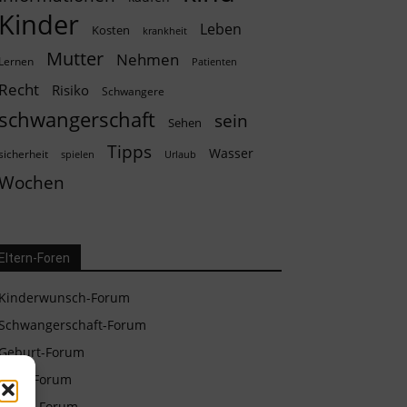
Kinder
Leben
Kosten
krankheit
Mutter
Nehmen
Lernen
Patienten
Recht
Risiko
Schwangere
schwangerschaft
sein
Sehen
Tipps
Wasser
sicherheit
spielen
Urlaub
Wochen
Eltern-Foren
Kinderwunsch-Forum
Schwangerschaft-Forum
Geburt-Forum
Baby-Forum
Eltern-Forum