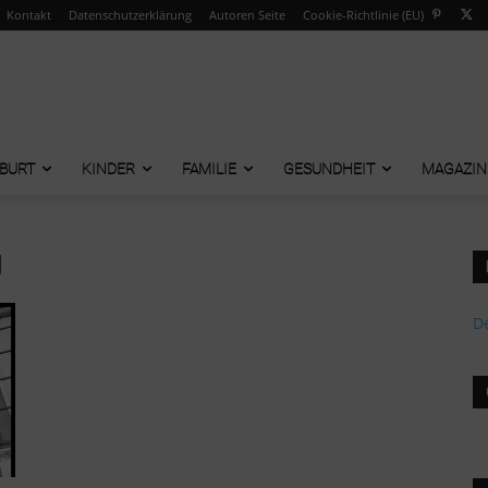
Kontakt
Datenschutzerklärung
Autoren Seite
Cookie-Richtlinie (EU)
BURT
KINDER
FAMILIE
GESUNDHEIT
MAGAZIN
g
De