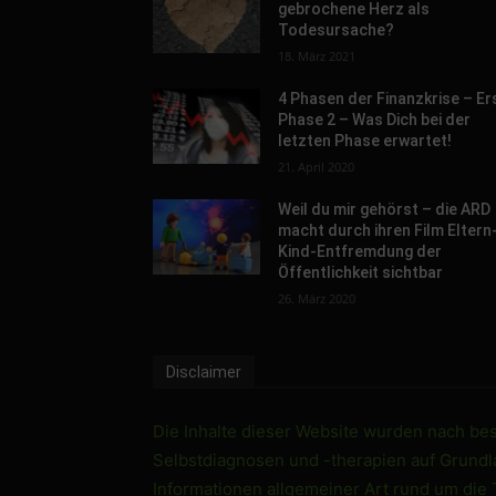
gebrochene Herz als
Todesursache?
18. März 2021
4 Phasen der Finanzkrise – Er
Phase 2 – Was Dich bei der
letzten Phase erwartet!
21. April 2020
Weil du mir gehörst – die ARD
macht durch ihren Film Eltern
Kind-Entfremdung der
Öffentlichkeit sichtbar
26. März 2020
Disclaimer
Die Inhalte dieser Website wurden nach best
Selbstdiagnosen und -therapien auf Grundlag
Informationen allgemeiner Art rund um die