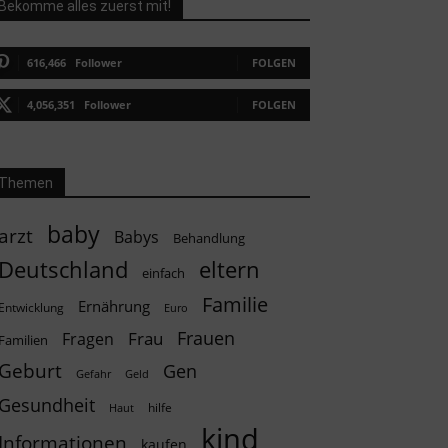
Bekomme alles zuerst mit!
616,466
Follower
FOLGEN
4,056,351
Follower
FOLGEN
Themen
baby
arzt
Babys
Behandlung
Deutschland
eltern
einfach
Familie
Ernährung
Entwicklung
Euro
Frauen
Frau
Fragen
Familien
Geburt
Gen
Geld
Gefahr
Gesundheit
hilfe
Haut
kind
Informationen
kaufen