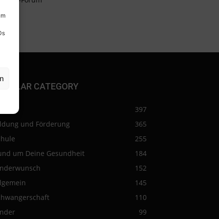
um
Ds
en
OPULAR CATEGORY
eise
397
ildung und Förderung
365
chule
255
und um Deine Gesundheit
184
inderwunsch
152
llgemein
145
chwangerschaft
110
inder
99