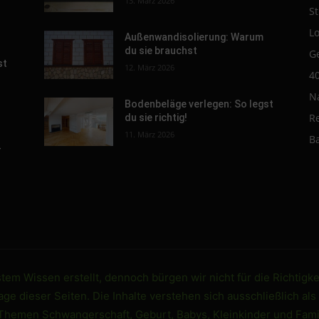
13. März 2026
St
L
Außenwandisolierung: Warum
du sie brauchst
G
st
12. März 2026
4
N
Bodenbeläge verlegen: So legst
R
du sie richtig!
11. März 2026
B
-
em Wissen erstellt, dennoch bürgen wir nicht für die Richtigke
e dieser Seiten. Die Inhalte verstehen sich ausschließlich als
 Themen Schwangerschaft, Geburt, Babys, Kleinkinder und Famil