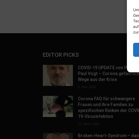
Um 
Ger
Tec
auf
zur
EDITOR PICKS
COVID-19 UPDATE von Prof. D
Paul Vogt – Corona gefährlic
Wege aus der Krise
5. Mai 2020
Corona FAQ für schwangere
Frauen und ihre Familien zu
spezifischen Risiken der COVI
19-Virusinfektion
21. April 2020
Broken-Heart-Syndrom – da