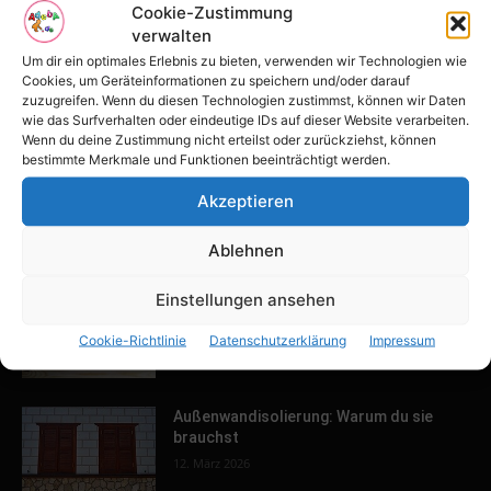
POPULAR POSTS
Cookie-Zustimmung
verwalten
Tulpenfest läutet Frühling in Potsdam
Um dir ein optimales Erlebnis zu bieten, verwenden wir Technologien wie
ein
Cookies, um Geräteinformationen zu speichern und/oder darauf
16. April 2026
zuzugreifen. Wenn du diesen Technologien zustimmst, können wir Daten
wie das Surfverhalten oder eindeutige IDs auf dieser Website verarbeiten.
Wenn du deine Zustimmung nicht erteilst oder zurückziehst, können
bestimmte Merkmale und Funktionen beeinträchtigt werden.
Familien-Paradies an der Adria
31. März 2026
Akzeptieren
Ablehnen
Keller ausbauen: Tipps und Ideen für
Einstellungen ansehen
dein Zuhause
Cookie-Richtlinie
Datenschutzerklärung
Impressum
13. März 2026
Außenwandisolierung: Warum du sie
brauchst
12. März 2026