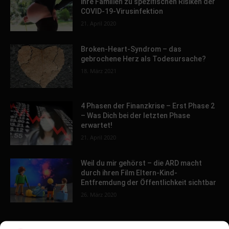
ihre Familien zu spezifischen Risiken der
COVID-19-Virusinfektion
21. April 2020
Broken-Heart-Syndrom – das
gebrochene Herz als Todesursache?
18. März 2021
4 Phasen der Finanzkrise – Erst Phase 2
– Was Dich bei der letzten Phase
erwartet!
21. April 2020
Weil du mir gehörst – die ARD macht
durch ihren Film Eltern-Kind-
Entfremdung der Öffentlichkeit sichtbar
26. März 2020