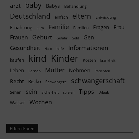
baby
arzt
Babys
Behandlung
Deutschland
eltern
einfach
Entwicklung
Familie
Frau
Fragen
Ernährung
Familien
Euro
Geburt
Frauen
Gen
Geld
Gefahr
Informationen
Gesundheit
hilfe
Haut
kind
Kinder
kaufen
Kosten
krankheit
Mutter
Nehmen
Leben
Lernen
Patienten
schwangerschaft
Recht
Risiko
Schwangere
Tipps
sein
Sehen
sicherheit
spielen
Urlaub
Wochen
Wasser
Eltern-Foren