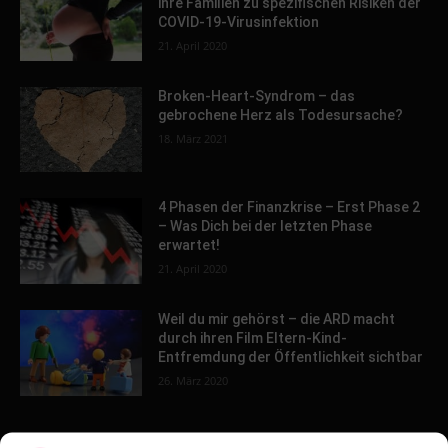
ihre Familien zu spezifischen Risiken der
COVID-19-Virusinfektion
21. April 2020
Broken-Heart-Syndrom – das
gebrochene Herz als Todesursache?
18. März 2021
4 Phasen der Finanzkrise – Erst Phase 2
– Was Dich bei der letzten Phase
erwartet!
21. April 2020
Weil du mir gehörst – die ARD macht
durch ihren Film Eltern-Kind-
Entfremdung der Öffentlichkeit sichtbar
26. März 2020