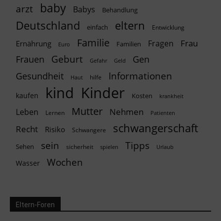
baby
arzt
Babys
Behandlung
Deutschland
eltern
einfach
Entwicklung
Familie
Frau
Fragen
Ernährung
Familien
Euro
Geburt
Frauen
Gen
Geld
Gefahr
Informationen
Gesundheit
hilfe
Haut
kind
Kinder
kaufen
Kosten
krankheit
Mutter
Nehmen
Leben
Lernen
Patienten
schwangerschaft
Recht
Risiko
Schwangere
Tipps
sein
Sehen
sicherheit
spielen
Urlaub
Wochen
Wasser
Eltern-Foren