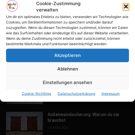
POPULAR POSTS
Cookie-Zustimmung
verwalten
Tulpenfest läutet Frühling in Potsdam
Um dir ein optimales Erlebnis zu bieten, verwenden wir Technologien wie
ein
Cookies, um Geräteinformationen zu speichern und/oder darauf
16. April 2026
zuzugreifen. Wenn du diesen Technologien zustimmst, können wir Daten
wie das Surfverhalten oder eindeutige IDs auf dieser Website verarbeiten.
Wenn du deine Zustimmung nicht erteilst oder zurückziehst, können
bestimmte Merkmale und Funktionen beeinträchtigt werden.
Familien-Paradies an der Adria
31. März 2026
Akzeptieren
Ablehnen
Keller ausbauen: Tipps und Ideen für
Einstellungen ansehen
dein Zuhause
Cookie-Richtlinie
Datenschutzerklärung
Impressum
13. März 2026
Außenwandisolierung: Warum du sie
brauchst
12. März 2026