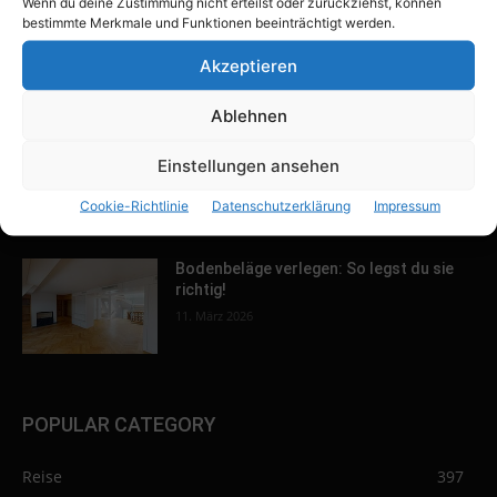
Wenn du deine Zustimmung nicht erteilst oder zurückziehst, können
Keller ausbauen: Tipps und Ideen für
bestimmte Merkmale und Funktionen beeinträchtigt werden.
dein Zuhause
Akzeptieren
13. März 2026
Ablehnen
Außenwandisolierung: Warum du sie
Einstellungen ansehen
brauchst
12. März 2026
Cookie-Richtlinie
Datenschutzerklärung
Impressum
Bodenbeläge verlegen: So legst du sie
richtig!
11. März 2026
POPULAR CATEGORY
Reise
397