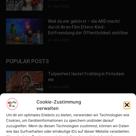
21. April 2020
Weil du mir gehörst – die ARD macht
durch ihren Film Eltern-Kind-
Entfremdung der Öffentlichkeit sichtbar
26. März 2020
POPULAR POSTS
Tulpenfest läutet Frühling in Potsdam
ein
16. April 2026
Cookie-Zustimmung
verwalten
Familien-Paradies an der Adria
Um dir ein optimales Erlebnis zu bieten, verwenden wir Technologien wie
31. März 2026
Cookies, um Geräteinformationen zu speichern und/oder darauf
zuzugreifen. Wenn du diesen Technologien zustimmst, können wir Daten
wie das Surfverhalten oder eindeutige IDs auf dieser Website verarbeiten.