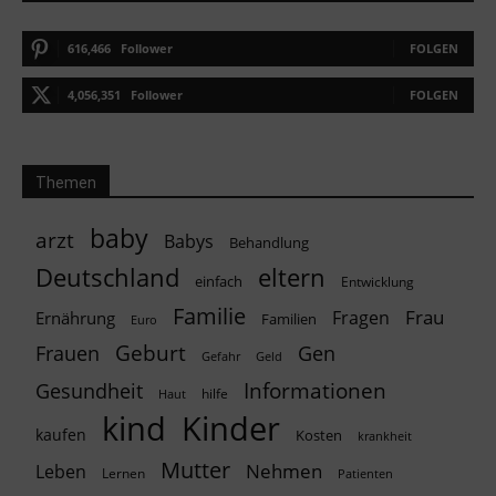
616,466
Follower
FOLGEN
4,056,351
Follower
FOLGEN
Themen
baby
arzt
Babys
Behandlung
Deutschland
eltern
einfach
Entwicklung
Familie
Frau
Fragen
Ernährung
Familien
Euro
Geburt
Frauen
Gen
Geld
Gefahr
Informationen
Gesundheit
hilfe
Haut
kind
Kinder
kaufen
Kosten
krankheit
Mutter
Nehmen
Leben
Lernen
Patienten