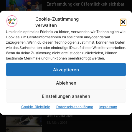
Entfremdung der Öffentlichkeit sichtbar
26. März 2020
Cookie-Zustimmung
verwalten
POPULAR POSTS
Um dir ein optimales Erlebnis zu bieten, verwenden wir Technologien wie
Cookies, um Geräteinformationen zu speichern und/oder darauf
zuzugreifen. Wenn du diesen Technologien zustimmst, können wir Daten
Tulpenfest läutet Frühling in Potsdam
wie das Surfverhalten oder eindeutige IDs auf dieser Website verarbeiten.
ein
Wenn du deine Zustimmung nicht erteilst oder zurückziehst, können
16. April 2026
bestimmte Merkmale und Funktionen beeinträchtigt werden.
Akzeptieren
Familien-Paradies an der Adria
Ablehnen
31. März 2026
Einstellungen ansehen
Cookie-Richtlinie
Datenschutzerklärung
Impressum
Keller ausbauen: Tipps und Ideen für
dein Zuhause
13. März 2026