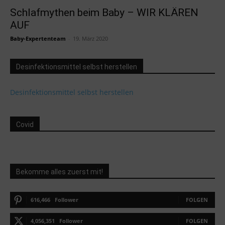
Schlafmythen beim Baby – WIR KLÄREN
AUF
Baby-Expertenteam
-
19. März 2020
Desinfektionsmittel selbst herstellen
Desinfektionsmittel selbst herstellen
Covid
Bekomme alles zuerst mit!
616,466
Follower
FOLGEN
4,056,351
Follower
FOLGEN