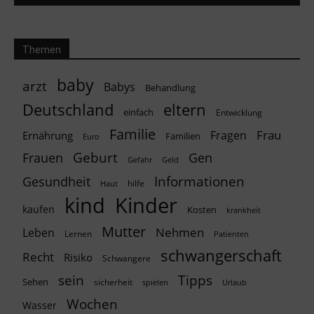
Themen
baby
arzt
Babys
Behandlung
Deutschland
eltern
einfach
Entwicklung
Familie
Frau
Fragen
Ernährung
Familien
Euro
Geburt
Frauen
Gen
Geld
Gefahr
Informationen
Gesundheit
hilfe
Haut
kind
Kinder
kaufen
Kosten
krankheit
Mutter
Nehmen
Leben
Lernen
Patienten
schwangerschaft
Recht
Risiko
Schwangere
Tipps
sein
Sehen
sicherheit
spielen
Urlaub
Wochen
Wasser