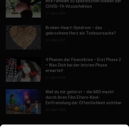
ihre Familien zu spezifischen Risiken der
COVID-19-Virusinfektion
21. April 2020
Broken-Heart-Syndrom – das
gebrochene Herz als Todesursache?
18. März 2021
4 Phasen der Finanzkrise – Erst Phase 2
– Was Dich bei der letzten Phase
erwartet!
21. April 2020
Weil du mir gehörst – die ARD macht
durch ihren Film Eltern-Kind-
Entfremdung der Öffentlichkeit sichtbar
26. März 2020