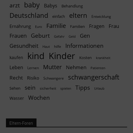
baby
arzt
Babys
Behandlung
Deutschland
eltern
einfach
Entwicklung
Familie
Frau
Fragen
Ernährung
Familien
Euro
Geburt
Frauen
Gen
Geld
Gefahr
Informationen
Gesundheit
hilfe
Haut
kind
Kinder
kaufen
Kosten
krankheit
Mutter
Nehmen
Leben
Lernen
Patienten
schwangerschaft
Recht
Risiko
Schwangere
Tipps
sein
Sehen
sicherheit
spielen
Urlaub
Wochen
Wasser
Eltern-Foren