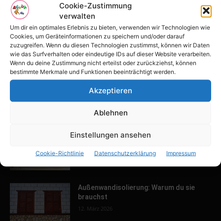
POPULAR POSTS
Cookie-Zustimmung
verwalten
Tulpenfest läutet Frühling in Potsdam
Um dir ein optimales Erlebnis zu bieten, verwenden wir Technologien wie
ein
Cookies, um Geräteinformationen zu speichern und/oder darauf
16. April 2026
zuzugreifen. Wenn du diesen Technologien zustimmst, können wir Daten
wie das Surfverhalten oder eindeutige IDs auf dieser Website verarbeiten.
Wenn du deine Zustimmung nicht erteilst oder zurückziehst, können
bestimmte Merkmale und Funktionen beeinträchtigt werden.
Familien-Paradies an der Adria
31. März 2026
Akzeptieren
Ablehnen
Keller ausbauen: Tipps und Ideen für
Einstellungen ansehen
dein Zuhause
Cookie-Richtlinie
Datenschutzerklärung
Impressum
13. März 2026
Außenwandisolierung: Warum du sie
brauchst
12. März 2026