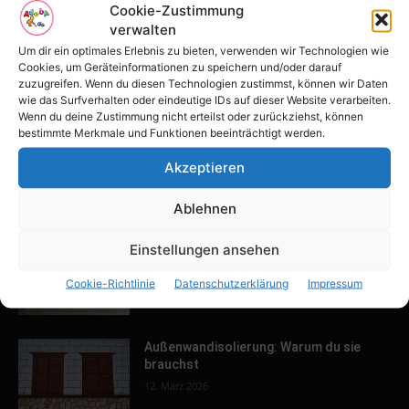
POPULAR POSTS
Cookie-Zustimmung
verwalten
Tulpenfest läutet Frühling in Potsdam
Um dir ein optimales Erlebnis zu bieten, verwenden wir Technologien wie
ein
Cookies, um Geräteinformationen zu speichern und/oder darauf
16. April 2026
zuzugreifen. Wenn du diesen Technologien zustimmst, können wir Daten
wie das Surfverhalten oder eindeutige IDs auf dieser Website verarbeiten.
Wenn du deine Zustimmung nicht erteilst oder zurückziehst, können
bestimmte Merkmale und Funktionen beeinträchtigt werden.
Familien-Paradies an der Adria
31. März 2026
Akzeptieren
Ablehnen
Keller ausbauen: Tipps und Ideen für
Einstellungen ansehen
dein Zuhause
Cookie-Richtlinie
Datenschutzerklärung
Impressum
13. März 2026
Außenwandisolierung: Warum du sie
brauchst
12. März 2026