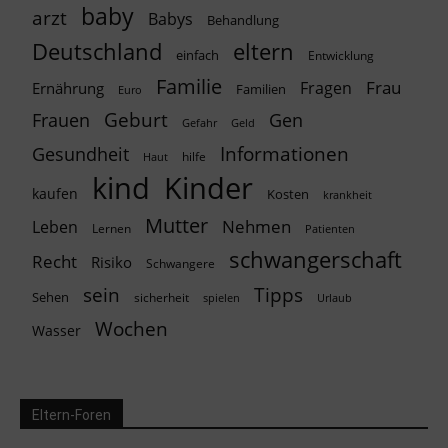
baby
arzt
Babys
Behandlung
Deutschland
eltern
einfach
Entwicklung
Familie
Frau
Fragen
Ernährung
Familien
Euro
Geburt
Frauen
Gen
Geld
Gefahr
Informationen
Gesundheit
hilfe
Haut
kind
Kinder
kaufen
Kosten
krankheit
Mutter
Nehmen
Leben
Lernen
Patienten
schwangerschaft
Recht
Risiko
Schwangere
Tipps
sein
Sehen
sicherheit
spielen
Urlaub
Wochen
Wasser
Eltern-Foren