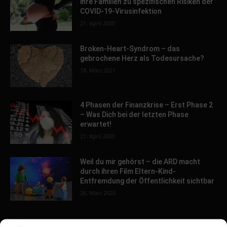
ihre Familien zu spezifischen Risiken der
COVID-19-Virusinfektion
21. April 2020
Broken-Heart-Syndrom – das
gebrochene Herz als Todesursache?
18. März 2021
4 Phasen der Finanzkrise – Erst Phase 2
– Was Dich bei der letzten Phase
erwartet!
21. April 2020
Weil du mir gehörst – die ARD macht
durch ihren Film Eltern-Kind-
Entfremdung der Öffentlichkeit sichtbar
26. März 2020