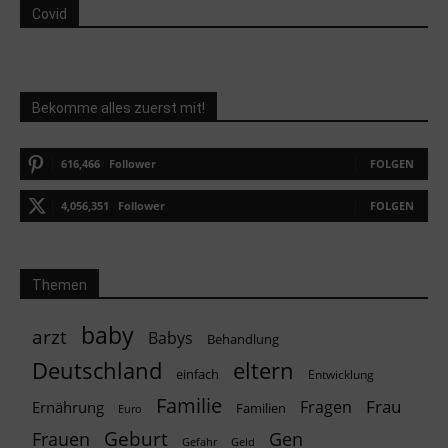
Covid
Bekomme alles zuerst mit!
616,466
Follower
FOLGEN
4,056,351
Follower
FOLGEN
Themen
baby
arzt
Babys
Behandlung
Deutschland
eltern
einfach
Entwicklung
Familie
Frau
Fragen
Ernährung
Familien
Euro
Geburt
Frauen
Gen
Geld
Gefahr