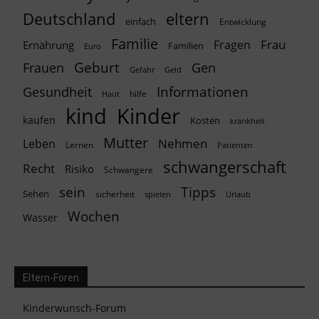
Deutschland
eltern
einfach
Entwicklung
Familie
Frau
Fragen
Ernährung
Familien
Euro
Geburt
Frauen
Gen
Geld
Gefahr
Informationen
Gesundheit
hilfe
Haut
kind
Kinder
kaufen
Kosten
krankheit
Mutter
Nehmen
Leben
Lernen
Patienten
schwangerschaft
Recht
Risiko
Schwangere
Tipps
sein
Sehen
sicherheit
spielen
Urlaub
Wochen
Wasser
Eltern-Foren
Kinderwunsch-Forum