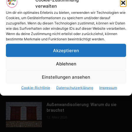
verwalten
Tulpenfest läutet Frühling in Potsdam
ein
Um dir ein optimales Erlebnis zu bieten, verwenden wir Technologien wie
Cookies, um Geräteinformationen zu speichern und/oder darauf
16. April 2026
zuzugreifen. Wenn du diesen Technologien zustimmst, können wir Daten
wie das Surfverhalten oder eindeutige IDs auf dieser Website verarbeiten.
Wenn du deine Zustimmung nicht erteilst oder zurückziehst, können
Familien-Paradies an der Adria
bestimmte Merkmale und Funktionen beeinträchtigt werden.
31. März 2026
Akzeptieren
Ablehnen
Keller ausbauen: Tipps und Ideen für
Einstellungen ansehen
dein Zuhause
13. März 2026
Cookie-Richtlinie
Datenschutzerklärung
Impressum
Außenwandisolierung: Warum du sie
brauchst
12. März 2026