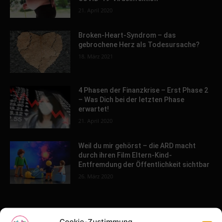
21. April 2020
Broken-Heart-Syndrom – das
gebrochene Herz als Todesursache?
18. März 2021
4 Phasen der Finanzkrise – Erst Phase 2
– Was Dich bei der letzten Phase
erwartet!
21. April 2020
Weil du mir gehörst – die ARD macht
durch ihren Film Eltern-Kind-
Entfremdung der Öffentlichkeit sichtbar
26. März 2020
POPULAR POSTS
Cookie-Zustimmung